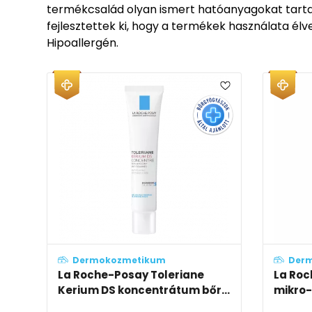
termékcsalád olyan ismert hatóanyagokat tartalm
fejlesztettek ki, hogy a termékek használata él
Hipoallergén.
Dermokozmetikum
Der
La Roche-Posay Toleriane
La Roc
Kerium DS koncentrátum bőr...
mikro-