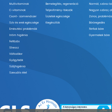
Multivitaminok
Bemelegítés, regeneráció
Normál, száraz b
C-vitaminok
Teljesítmény-fokozók
Nagyon száraz, a
Csont- izomrendszer
Ízületek egészsége
Zsíros, problémás
Szív és erek egészsége
Kiegészítők
Bőröregedés
Emésztési problémák
Férfiak bőre
Intim higiénia
Gyermekek bőre
Felfázás
Stressz
Változókor
Gyógyteák
Szájhigiénia
Szexuális élet