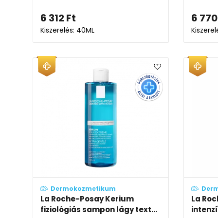
6 312
Ft
6 770
Kiszerelés: 40ML
Kiszere
Dermokozmetikum
Der
La Roche-Posay Kerium
La Roc
fiziológiás sampon lágy text...
intenz