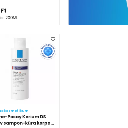
Ft
lés: 200ML
mokozmetikum
he-Posay Kerium DS
ív sampon-kúra korpa...