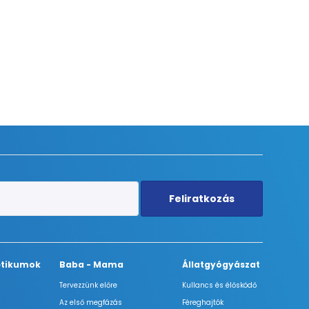
Feliratkozás
tikumok
Baba - Mama
Állatgyógyászat
Tervezzünk előre
Kullancs és élősködő
Az első megfázás
Féreghajtók