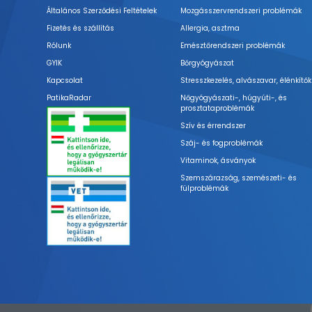
Általános Szerződési Feltételek
Mozgásszervrendszeri problémák
Fizetés és szállítás
Allergia, asztma
Rólunk
Emésztőrendszeri problémák
GYIK
Bőrgyógyászat
Kapcsolat
Stresszkezelés, alvászavar, élénkítők
PatikaRadar
Nőgyógyászati-, húgyúti-, és
prosztataproblémák
Szív és érrendszer
Száj- és fogproblémák
Vitaminok, ásványok
Szemszárazság, szemészeti- és
fülproblémák