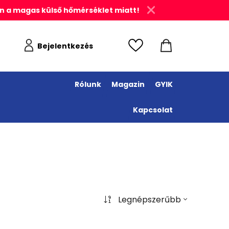
n a magas külső hőmérséklet miatt!
Bejelentkezés
Rólunk
Magazin
GYIK
Kapcsolat
Legnépszerűbb