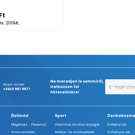
Ft
lés: 200ML
Ne maradjon le semmiről,
Hívjon minket
iratkozzon fel
+3620 997 9977
hírlevelünkre!
Életmód
Sport
Dermokozme
Megelőzés - Prevenció
Vitaminok, ásványi anyagok
Érzékeny bőr
Immunerősítés
Fehérje- és műzliszeletek
Vízhiányos bőr