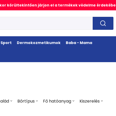
or körültekintően járjon el a termékek védelme érdekébe
Sport
Dermokozmetikumok
Baba - Mama
alád
Bőrtípus
Fő hatóanyag
Kiszerelés