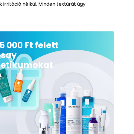
rritáció nélkül. Minden textúrát úgy
5 000 Ft felett
osay
etikumokat