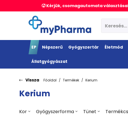
🥵 Kérjük, csomagautomata választásak
EP
Népszerű
Gyógyszertár
Életmód
Állatgyógyászat
Vissza
Főoldal
Termékek
Kerium
Kerium
Kor
Gyógyszerforma
Tünet
Termékcs