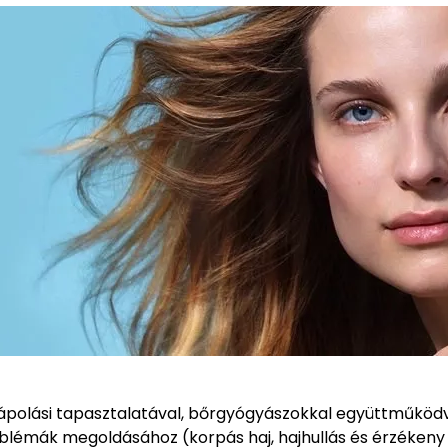
olási tapasztalatával, bőrgyógyászokkal együttműködve 
roblémák megoldásához (korpás haj, hajhullás és érzékeny