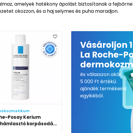
az, amelyek hatékony ápolást biztosítanak a fejbőrnek i
vezetet okozzon, és a haj selymes és puha maradjon.
Vásároljon 1
La Roche-P
dermokozm
és válasszon akár
5 000 Ft értékű
ajándék termékeink
egyikéből.
mokozmetikum
he-Posay Kerium
hámlasztó korpásodá...