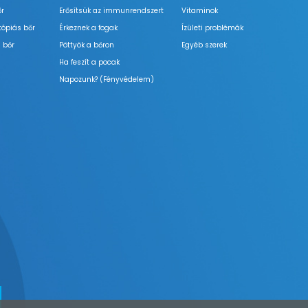
őr
Erősítsük az immunrendszert
Vitaminok
tópiás bőr
Érkeznek a fogak
Ízületi problémák
 bőr
Pöttyök a bőron
Egyéb szerek
Ha feszít a pocak
Napozunk? (Fényvédelem)