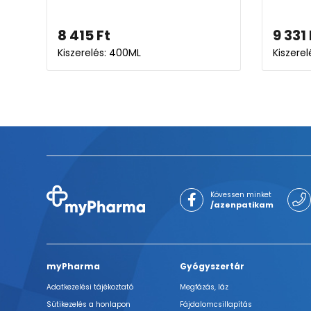
8 415
Ft
9 331
Kiszerelés: 400ML
Kiszere
Kövessen minket
/azenpatikam
myPharma
Gyógyszertár
Adatkezelési tájékoztató
Megfázás, láz
Sütikezelés a honlapon
Fájdalomcsillapítás