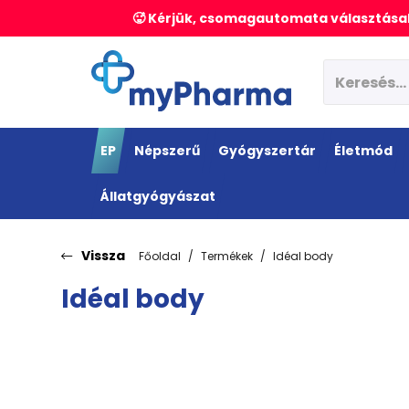
🥵 Kérjük, csomagautomata választásak
EP
Népszerű
Gyógyszertár
Életmód
Állatgyógyászat
Vissza
Főoldal
Termékek
Idéal body
Idéal body