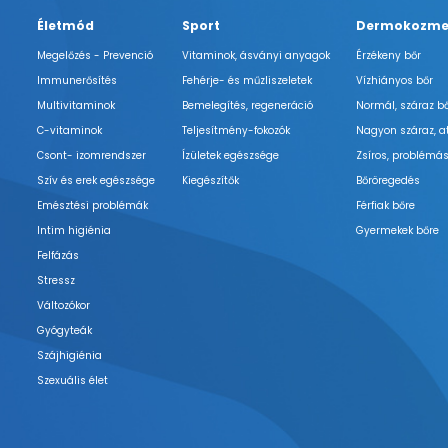
Életmód
Sport
Dermokozme
Megelőzés - Prevenció
Vitaminok, ásványi anyagok
Érzékeny bőr
Immunerősítés
Fehérje- és műzliszeletek
Vízhiányos bőr
Multivitaminok
Bemelegítés, regeneráció
Normál, száraz b
C-vitaminok
Teljesítmény-fokozók
Nagyon száraz, a
Csont- izomrendszer
Ízületek egészsége
Zsíros, problémás
Szív és erek egészsége
Kiegészítők
Bőröregedés
Emésztési problémák
Férfiak bőre
Intim higiénia
Gyermekek bőre
Felfázás
Stressz
Változókor
Gyógyteák
Szájhigiénia
Szexuális élet