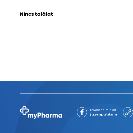
Nincs találat
Kövessen minket
/azenpatikam