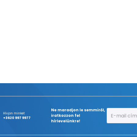
Ne maradjon le semmiről,
Hívjon minket
iratkozzon fel
+3620 997 9977
hírlevelünkre!