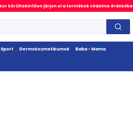
or körültekintően járjon el a termékek védelme érdekébe
Sport
Dermokozmetikumok
Baba - Mama