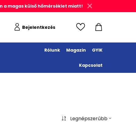
n a magas külső hőmérséklet miatt!
Bejelentkezés
Rólunk
Magazin
GYIK
Kapcsolat
Legnépszerűbb