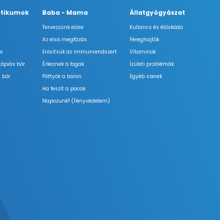
tikumok
Baba - Mama
Állatgyógyászat
Tervezzünk előre
Kullancs és élősködő
Az első megfázás
Féreghajtók
őr
Erősítsük az immunrendszert
Vitaminok
tópiás bőr
Érkeznek a fogak
Ízületi problémák
 bőr
Pöttyök a bőron
Egyéb szerek
Ha feszít a pocak
Napozunk? (Fényvédelem)