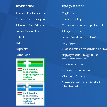
myPharma
Gyógyszertár
Adatkezelési tájékoztató
Megfázás, láz
Sütikezelés a honlapon
Fájdalomcsillapítás
Általános Szerződési Feltételek
Mozgásszervrendszeri problémák
Fizetés és szállítás
Allergia, asztma
Rólunk
Emésztőrendszeri problémák
GYIK
Bőrgyógyászat
Kapcsolat
Stresszkezelés, alvászavar, élénkítők
PatikaRadar
Nőgyógyászati-, húgyúti-, és
prosztataproblémák
Szív és érrendszer
Száj- és fogproblémák
Vitaminok, ásványok
Szemszárazság, szemészeti- és
fülproblémák