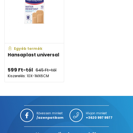
Egyéb termék
Hansaplast universal
599
Ft
-tól
645
Ft
-tól
Kiszerelés: 10X-1MX6CM
Kövessen minket
Hívjon minket
/azenpatikam
+3620 997 9977