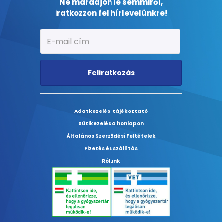
Ne maradjon le semmiről,
iratkozzon fel hírlevelünkre!
Feliratkozás
Adatkezelési tájékoztató
Sütikezelés a honlapon
Általános Szerződési Feltételek
Fizetés és szállítás
Rólunk