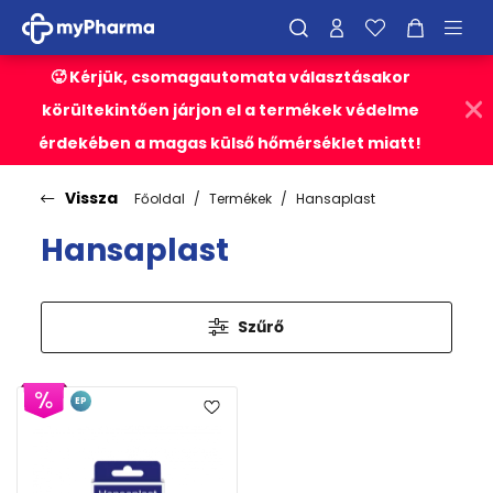
🥵 Kérjük, csomagautomata választásakor
körültekintően járjon el a termékek védelme
érdekében a magas külső hőmérséklet miatt!
Vissza
Főoldal
Termékek
Hansaplast
Hansaplast
Szűrő
EP