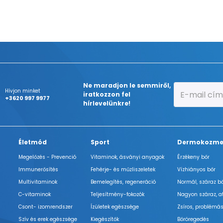
Ne maradjon le semmiről,
Hívjon minket
iratkozzon fel
+3620 997 9977
hírlevelünkre!
Életmód
Sport
Dermokozme
Megelőzés - Prevenció
Vitaminok, ásványi anyagok
Érzékeny bőr
Immunerősítés
Fehérje- és műzliszeletek
Vízhiányos bőr
Multivitaminok
Bemelegítés, regeneráció
Normál, száraz b
C-vitaminok
Teljesítmény-fokozók
Nagyon száraz, a
Csont- izomrendszer
Ízületek egészsége
Zsíros, problémás
Szív és erek egészsége
Kiegészítők
Bőröregedés