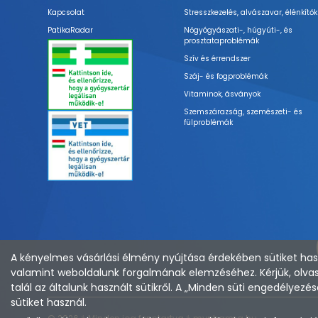
Kapcsolat
Stresszkezelés, alvászavar, élénkítők
PatikaRadar
Nőgyógyászati-, húgyúti-, és
prosztataproblémák
Szív és érrendszer
Száj- és fogproblémák
Vitaminok, ásványok
Szemszárazság, szemészeti- és
fülproblémák
A kényelmes vásárlási élmény nyújtása érdekében sütiket hasz
valamint weboldalunk forgalmának elemzéséhez. Kérjük, olvas
talál az általunk használt sütikről. A „Minden süti engedélye
sütiket használ.