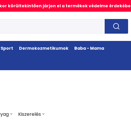
or körültekintően járjon el a termékek védelme érdekébe
Sport
Dermokozmetikumok
Baba - Mama
nyag
Kiszerelés