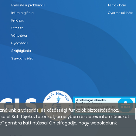
Emésztési problémák
Férfiak bőre
Intim higiénia
Gyermekek bőre
Felfázás
Stressz
Változókor
Gyógyteák
Szájhigiénia
Szexuális élet
nálunk a vásárlási és közösségi funkciók biztosításához,
sa el Süti tájékoztatónkat, amelyben részletes információkat
zése” gombra kattintással Ön elfogadja, hogy weboldalunk