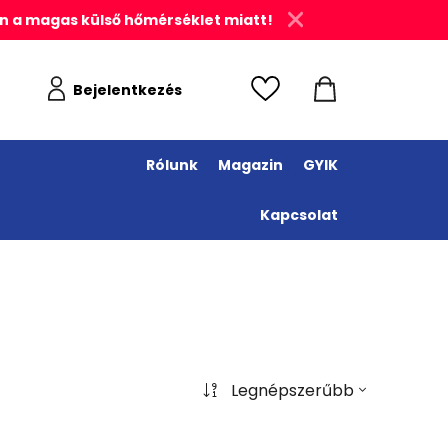
n a magas külső hőmérséklet miatt!
Bejelentkezés
Rólunk
Magazin
GYIK
Kapcsolat
Legnépszerűbb