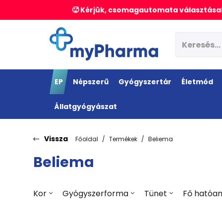
🥵 Kérjük, csomagautomata választásak
EP
Népszerű
Gyógyszertár
Életmód
Állatgyógyászat
Vissza
Főoldal
Termékek
Beliema
Beliema
Kor
Gyógyszerforma
Tünet
Fő hatóa