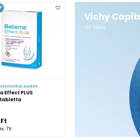
P
Vichy Capita
UV Aqua
stechnikai eszköz
a Effect PLUS
tabletta
Ft
és: 7X