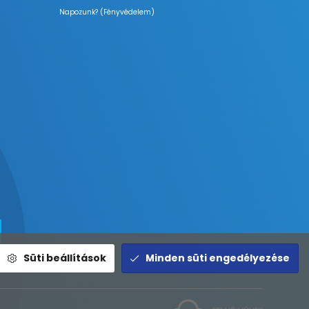
Napozunk? (Fényvédelem)
Süti beállítások
Minden süti engedélyezése