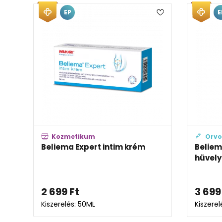
EP
E
Kozmetikum
Orvo
Beliema Expert intim krém
Beliem
hüvely
2 699
Ft
3 699
Kiszerelés: 50ML
Kiszerel