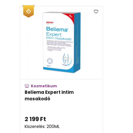
Kozmetikum
Beliema Expert intim
mosakodó
2 199
Ft
Kiszerelés: 200ML