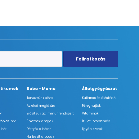
Feliratkozás
tikumok
Baba - Mama
Állatgyógyászat
Tervezzünk előre
Kullancs és élősködő
Az első megfázás
Féreghajtók
őr
Erősítsük az immunrendszert
Vitaminok
tópiás bőr
Érkeznek a fogak
Ízületi problémák
 bőr
Pöttyök a bőron
Egyéb szerek
Ha feszít a pocak