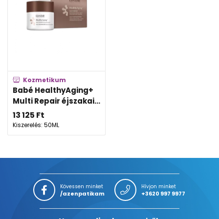
Kozmetikum
Babé HealthyAging+
Multi Repair éjszakai...
13 125
Ft
Kiszerelés: 50ML
Kövessen minket
Hívjon minket
/azenpatikam
+3620 997 9977