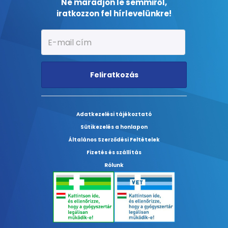
Ne maradjon le semmiről,
iratkozzon fel hírlevelünkre!
Feliratkozás
Adatkezelési tájékoztató
Sütikezelés a honlapon
Általános Szerződési Feltételek
Fizetés és szállítás
Rólunk