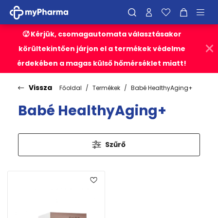
🥵 Kérjük, csomagautomata választásakor
körültekintően járjon el a termékek védelme
érdekében a magas külső hőmérséklet miatt!
Vissza
Főoldal
Termékek
Babé HealthyAging+
Babé HealthyAging+
Szűrő