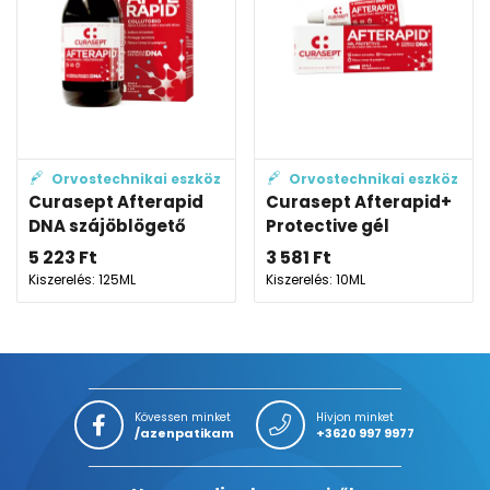
Orvostechnikai eszköz
Orvostechnikai eszköz
Curasept Afterapid
Curasept Afterapid+
DNA szájöblögető
Protective gél
5 223
Ft
3 581
Ft
Kiszerelés: 125ML
Kiszerelés: 10ML
Kövessen minket
Hívjon minket
/azenpatikam
+3620 997 9977