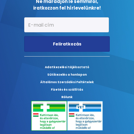
Ne maradjon le semmiről,
iratkozzon fel hírlevelünkre!
Feliratkozás
Adatkezelési tájékoztató
Sütikezelés a honlapon
Általános Szerződési Feltételek
Fizetés és szállítás
Rólunk