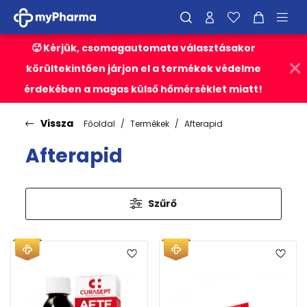
🥵 Kérjük, csomagautomata választásakor
körültekintően járjon el a termékek védelme
érdekében a magas külső hőmérséklet miatt!
Vissza
Főoldal
Termékek
Afterapid
Afterapid
Szűrő