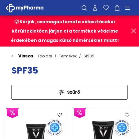
🥵 Kérjük, csomagautomata választásakor
körültekintően járjon el a termékek védelme
érdekében a magas külső hőmérséklet miatt!
Vissza
Főoldal
Termékek
SPF35
SPF35
Szűrő