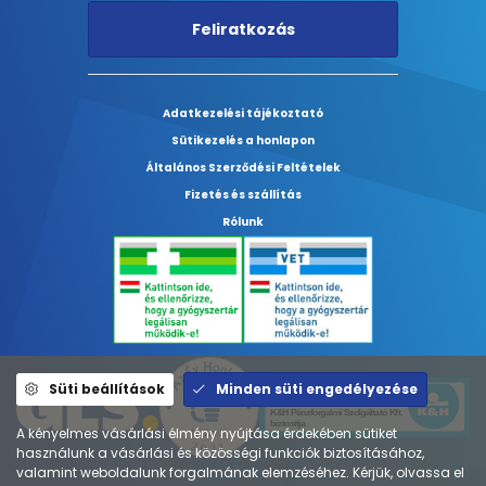
Feliratkozás
Adatkezelési tájékoztató
Sütikezelés a honlapon
Általános Szerződési Feltételek
Fizetés és szállítás
Rólunk
Süti beállítások
Minden süti engedélyezése
A kényelmes vásárlási élmény nyújtása érdekében sütiket
használunk a vásárlási és közösségi funkciók biztosításához,
valamint weboldalunk forgalmának elemzéséhez. Kérjük, olvassa el