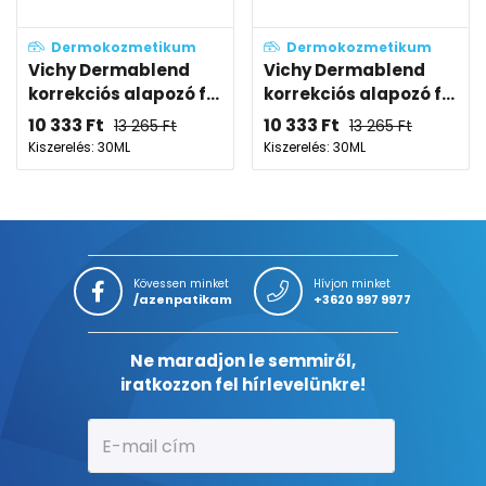
Dermokozmetikum
Dermokozmetikum
Vichy Dermablend
Vichy Dermablend
korrekciós alapozó f...
korrekciós alapozó f...
10 333
Ft
10 333
Ft
13 265
Ft
13 265
Ft
Kiszerelés: 30ML
Kiszerelés: 30ML
Kövessen minket
Hívjon minket
/azenpatikam
+3620 997 9977
Ne maradjon le semmiről,
iratkozzon fel hírlevelünkre!