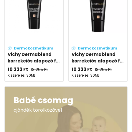
Dermokozmetikum
Dermokozmetikum
Vichy Dermablend
Vichy Dermablend
korrekciós alapozó f...
korrekciós alapozó f...
10 333
Ft
10 333
Ft
13 265
Ft
13 265
Ft
Kiszerelés: 30ML
Kiszerelés: 30ML
Babé csomag
ajándék törölközővel