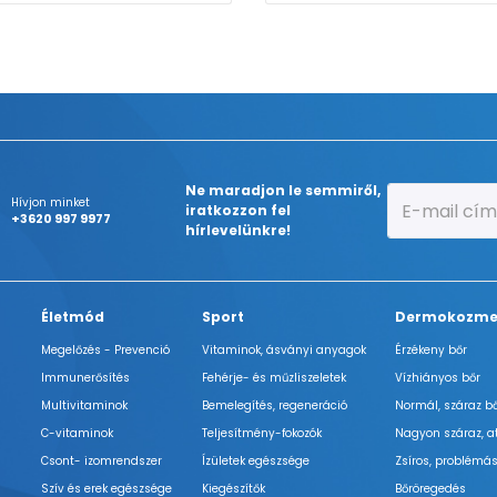
Ne maradjon le semmiről,
Hívjon minket
iratkozzon fel
+3620 997 9977
hírlevelünkre!
Életmód
Sport
Dermokozme
Megelőzés - Prevenció
Vitaminok, ásványi anyagok
Érzékeny bőr
Immunerősítés
Fehérje- és műzliszeletek
Vízhiányos bőr
Multivitaminok
Bemelegítés, regeneráció
Normál, száraz b
C-vitaminok
Teljesítmény-fokozók
Nagyon száraz, a
Csont- izomrendszer
Ízületek egészsége
Zsíros, problémás
Szív és erek egészsége
Kiegészítők
Bőröregedés