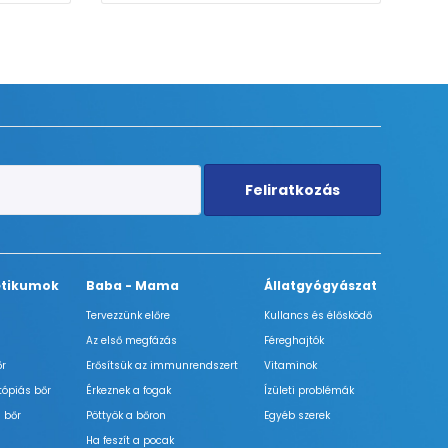
Feliratkozás
tikumok
Baba - Mama
Állatgyógyászat
Tervezzünk előre
Kullancs és élősködő
Az első megfázás
Féreghajtók
őr
Erősítsük az immunrendszert
Vitaminok
tópiás bőr
Érkeznek a fogak
Ízületi problémák
 bőr
Pöttyök a bőron
Egyéb szerek
Ha feszít a pocak