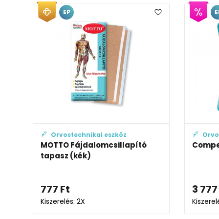
EP
E
Orvostechnikai eszköz
Orvo
MOTTO Fájdalomcsillapító
Compe
tapasz (kék)
777
Ft
3 777
Kiszerelés: 2X
Kiszerel