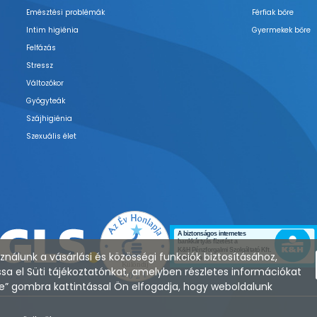
Emésztési problémák
Férfiak bőre
Intim higiénia
Gyermekek bőre
Felfázás
Stressz
Változókor
Gyógyteák
Szájhigiénia
Szexuális élet
nálunk a vásárlási és közösségi funkciók biztosításához,
sa el Süti tájékoztatónkat, amelyben részletes információkat
zése” gombra kattintással Ön elfogadja, hogy weboldalunk