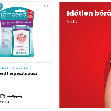
P
Időtlen bőr
Vichy
stechnikai eszköz
ed herpesztapasz
Ft
4 799
Ft
és: 15X