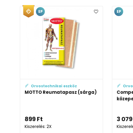
EP
EP
Orvostechnikai eszköz
Orvo
MOTTO Reumatapasz (sárga)
Compe
közep
899
Ft
3 079
Kiszerelés: 2X
Kiszerel