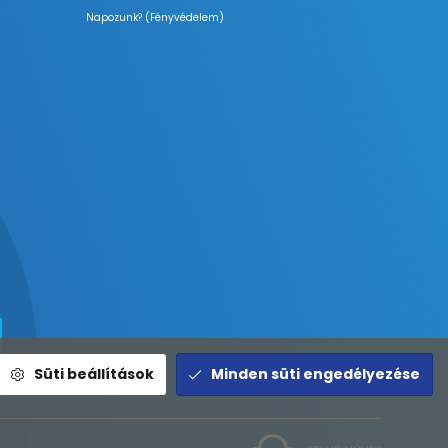
Napozunk? (Fényvédelem)
Süti beállítások
Minden süti engedélyezése