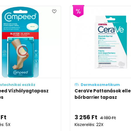
stechnikai eszköz
Dermokozmetikum
ed Vízhólyagtapasz
CeraVe Pattanások elle
es
bőrbarrier tapasz
Ft
3 256
Ft
4 180
Ft
és: 5X
Kiszerelés: 22X