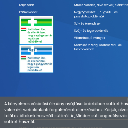
Kapcsolat
Stresszkezelés, alvászavar, élénkítők
PatikaRadar
Nőgyógyászati-, húgyúti-, és
prosztataproblémák
Szív és érrendszer
Száj- és fogproblémák
Vitaminok, ásványok
Szemszárazság, szemészeti- és
fülproblémák
A kényelmes vásárlási élmény nyújtása érdekében sütiket hasz
valamint weboldalunk forgalmának elemzéséhez. Kérjük, olvas
talál az általunk használt sütikről. A „Minden süti engedélye
sütiket használ.