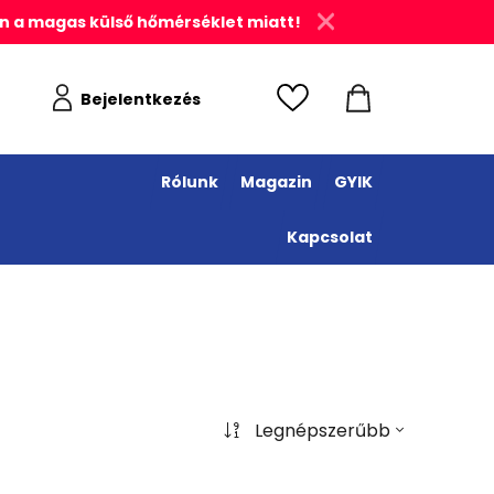
n a magas külső hőmérséklet miatt!
Bejelentkezés
Rólunk
Magazin
GYIK
Kapcsolat
Legnépszerűbb