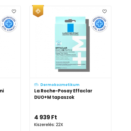
Dermokozmetikum
ni
La Roche-Posay Effaclar
DUO+M tapaszok
4 939
Ft
Kiszerelés: 22X