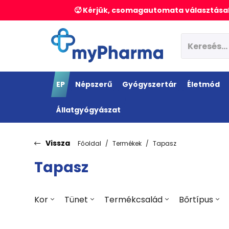
🥵 Kérjük, csomagautomata választásak
EP
Népszerű
Gyógyszertár
Életmód
Állatgyógyászat
Vissza
Főoldal
Termékek
Tapasz
Tapasz
Kor
Tünet
Termékcsalád
Bőrtípus