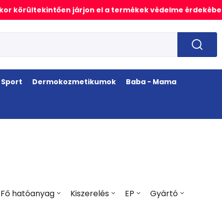
or körültekintően járjon el a termékek védelme érdekébe
Sport
Dermokozmetikumok
Baba - Mama
Fő hatóanyag
Kiszerelés
EP
Gyártó