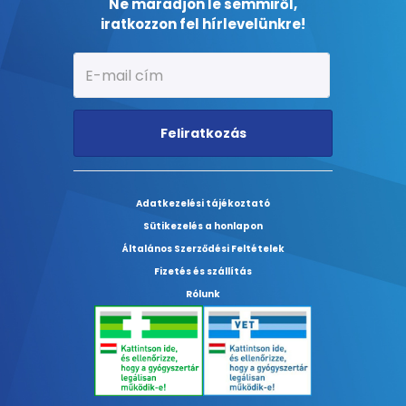
Ne maradjon le semmiről,
iratkozzon fel hírlevelünkre!
Feliratkozás
Adatkezelési tájékoztató
Sütikezelés a honlapon
Általános Szerződési Feltételek
Fizetés és szállítás
Rólunk