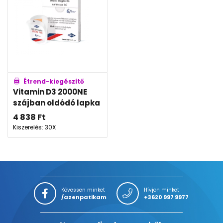
Étrend-kiegészítő
Vitamin D3 2000NE
szájban oldódó lapka
4 838
Ft
Kiszerelés: 30X
Kövessen minket
Hívjon minket
/azenpatikam
+3620 997 9977