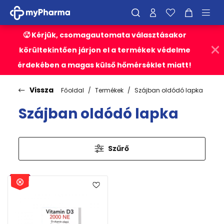
🥵 Kérjük, csomagautomata választásakor
körültekintően járjon el a termékek védelme
érdekében a magas külső hőmérséklet miatt!
Vissza
Főoldal
Termékek
Szájban oldódó lapka
Szájban oldódó lapka
Szűrő