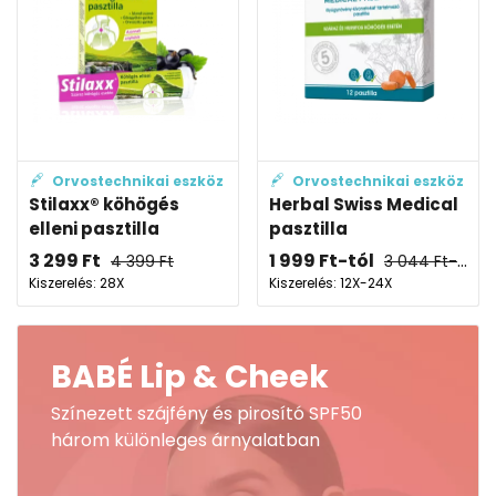
Orvostechnikai eszköz
Orvostechnikai eszköz
Stilaxx® köhögés
Herbal Swiss Medical
elleni pasztilla
pasztilla
3 299
Ft
1 999
Ft
-tól
4 399
Ft
3 044
Ft
-tól
Kiszerelés: 28X
Kiszerelés: 12X-24X
BABÉ Lip & Cheek
Színezett szájfény és pirosító SPF50
három különleges árnyalatban