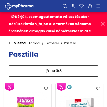
🥵 Kérjük, csomagautomata választásakor
körültekintően járjon el a termékek védelme
érdekében a magas külső hőmérséklet miatt!
Vissza
Főoldal
Termékek
Pasztilla
Pasztilla
Szűrő
EP