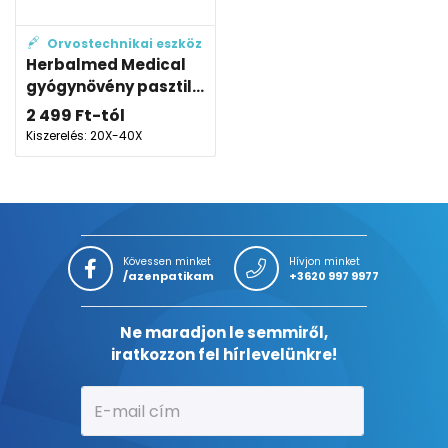
Orvostechnikai eszköz
Herbalmed Medical
gyógynövény pasztil...
2 499
Ft
-tól
Kiszerelés: 20X-40X
Kövessen minket
Hívjon minket
/azenpatikam
+3620 997 9977
Ne maradjon le semmiről,
iratkozzon fel hírlevelünkre!