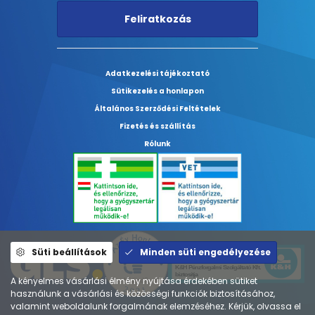
Feliratkozás
Adatkezelési tájékoztató
Sütikezelés a honlapon
Általános Szerződési Feltételek
Fizetés és szállítás
Rólunk
Süti beállítások
Minden süti engedélyezése
A kényelmes vásárlási élmény nyújtása érdekében sütiket
használunk a vásárlási és közösségi funkciók biztosításához,
valamint weboldalunk forgalmának elemzéséhez. Kérjük, olvassa el