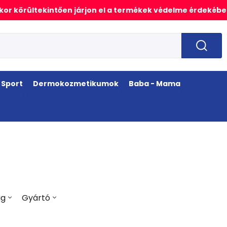
or körültekintően járjon el a termékek védelme érdekébe
Sport
Dermokozmetikumok
Baba - Mama
ag
Gyártó