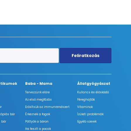
Feliratkozás
tikumok
Baba - Mama
Állatgyógyászat
Tervezzünk előre
Kullancs és élősködő
Az első megfázás
Féreghajtók
őr
Erősítsük az immunrendszert
Vitaminok
tópiás bőr
Érkeznek a fogak
Ízületi problémák
 bőr
Pöttyök a bőron
Egyéb szerek
Ha feszít a pocak