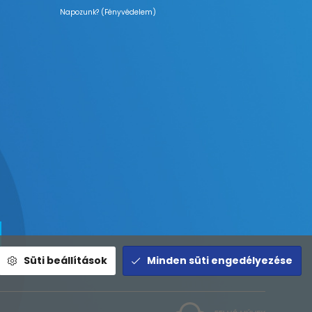
Napozunk? (Fényvédelem)
Süti beállítások
Minden süti engedélyezése