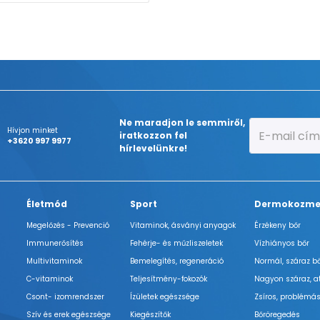
Ne maradjon le semmiről,
Hívjon minket
iratkozzon fel
+3620 997 9977
hírlevelünkre!
Életmód
Sport
Dermokozme
Megelőzés - Prevenció
Vitaminok, ásványi anyagok
Érzékeny bőr
Immunerősítés
Fehérje- és műzliszeletek
Vízhiányos bőr
Multivitaminok
Bemelegítés, regeneráció
Normál, száraz b
C-vitaminok
Teljesítmény-fokozók
Nagyon száraz, a
Csont- izomrendszer
Ízületek egészsége
Zsíros, problémás
Szív és erek egészsége
Kiegészítők
Bőröregedés