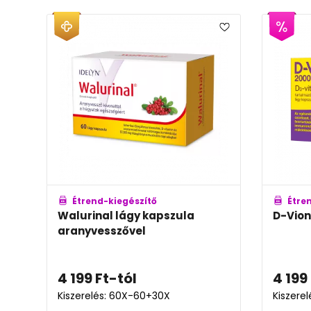
Étrend-kiegészítő
Étre
Walurinal lágy kapszula
D-Vion
aranyvesszővel
4 199
Ft
-tól
4 199
Kiszerelés: 60X-60+30X
Kiszerel