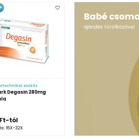
P
Babé csom
ajándék törölközővel
stechnikai eszköz
rk Degasin 280mg
ula
Ft
-tól
és: 16X-32X