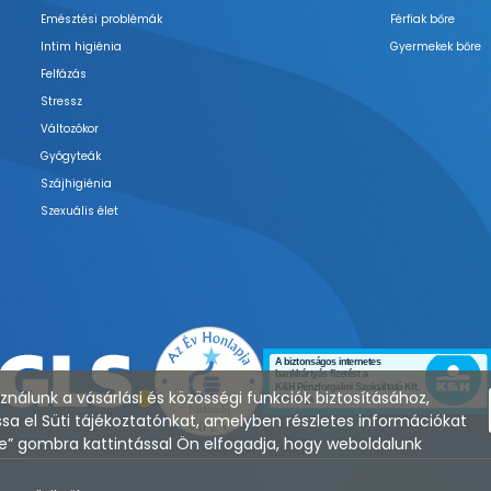
Emésztési problémák
Férfiak bőre
Intim higiénia
Gyermekek bőre
Felfázás
Stressz
Változókor
Gyógyteák
Szájhigiénia
Szexuális élet
nálunk a vásárlási és közösségi funkciók biztosításához,
sa el Süti tájékoztatónkat, amelyben részletes információkat
zése” gombra kattintással Ön elfogadja, hogy weboldalunk