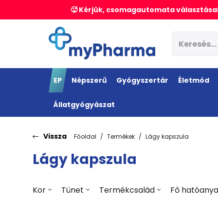
🥵 Kérjük, csomagautomata választásak
EP
Népszerű
Gyógyszertár
Életmód
Állatgyógyászat
Vissza
Főoldal
Termékek
Lágy kapszula
Lágy kapszula
Kor
Tünet
Termékcsalád
Fő hatóany