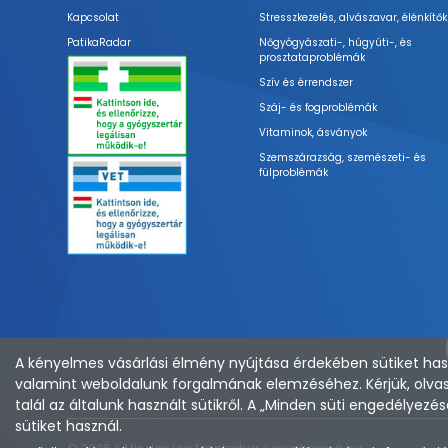
Kapcsolat
Stresszkezelés, alvászavar, élénkítők
PatikaRadar
Nőgyógyászati-, húgyúti-, és
prosztataproblémák
Szív és érrendszer
Száj- és fogproblémák
Vitaminok, ásványok
Szemszárazság, szemészeti- és
fülproblémák
A kényelmes vásárlási élmény nyújtása érdekében sütiket hasz
valamint weboldalunk forgalmának elemzéséhez. Kérjük, olvas
talál az általunk használt sütikről. A „Minden süti engedélye
sütiket használ.