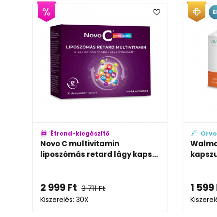
E
Étrend-kiegészítő
Orvo
Novo C multivitamin
Walma
liposzómás retard lágy kaps...
kapsz
2 999
Ft
1 599
3 711
Ft
Kiszerelés: 30X
Kiszerel