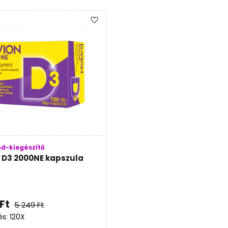
nd-kiegészítő
 D3 2000NE kapszula
Ft
5 249
Ft
és: 120X