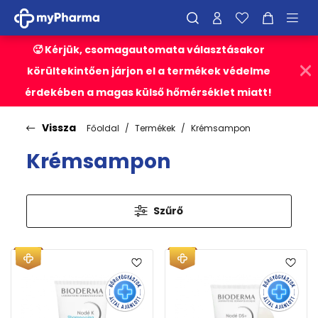
🥵 Kérjük, csomagautomata választásakor
körültekintően járjon el a termékek védelme
érdekében a magas külső hőmérséklet miatt!
Vissza
Főoldal
Termékek
Krémsampon
Krémsampon
Szűrő