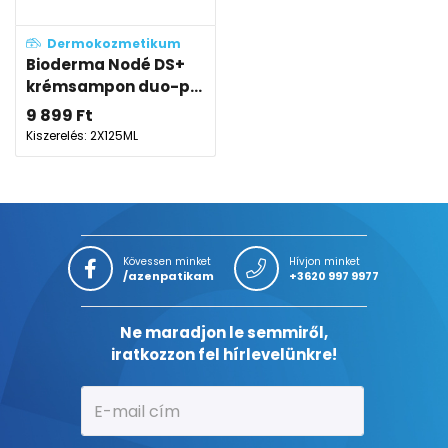
Dermokozmetikum
Bioderma Nodé DS+
krémsampon duo-p...
9 899
Ft
Kiszerelés: 2X125ML
Kövessen minket
Hívjon minket
/azenpatikam
+3620 997 9977
Ne maradjon le semmiről,
iratkozzon fel hírlevelünkre!