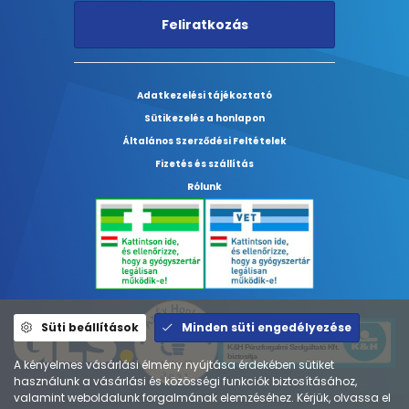
Feliratkozás
Adatkezelési tájékoztató
Sütikezelés a honlapon
Általános Szerződési Feltételek
Fizetés és szállítás
Rólunk
Süti beállítások
Minden süti engedélyezése
A kényelmes vásárlási élmény nyújtása érdekében sütiket
használunk a vásárlási és közösségi funkciók biztosításához,
valamint weboldalunk forgalmának elemzéséhez. Kérjük, olvassa el