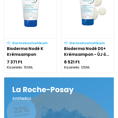
Dermokozmetikum
Dermokozmetikum
Bioderma Nodé K
Bioderma Nodé DS+
Krémsampon
Krémsampon - ÚJ ö...
7 371
Ft
6 521
Ft
Kiszerelés: 150ML
Kiszerelés: 125ML
La Roche-Posay
Anthelios