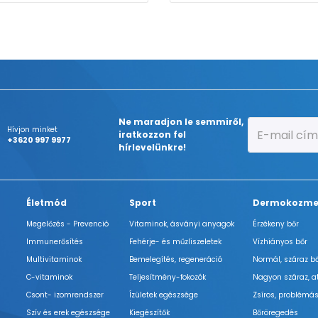
Ne maradjon le semmiről,
Hívjon minket
iratkozzon fel
+3620 997 9977
hírlevelünkre!
Életmód
Sport
Dermokozme
Megelőzés - Prevenció
Vitaminok, ásványi anyagok
Érzékeny bőr
Immunerősítés
Fehérje- és műzliszeletek
Vízhiányos bőr
Multivitaminok
Bemelegítés, regeneráció
Normál, száraz b
C-vitaminok
Teljesítmény-fokozók
Nagyon száraz, a
Csont- izomrendszer
Ízületek egészsége
Zsíros, problémás
Szív és erek egészsége
Kiegészítők
Bőröregedés