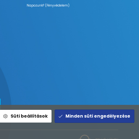
Napozunk? (Fényvédelem)
Süti beállítások
Minden süti engedélyezése