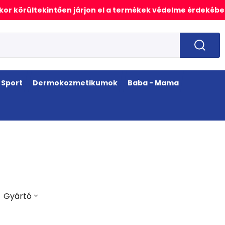
or körültekintően járjon el a termékek védelme érdekébe
Sport
Dermokozmetikumok
Baba - Mama
Gyártó