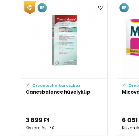
EP
EP
Orvostechnikai eszköz
Orvo
Canesbalance hüvelykúp
Micova
3 699
Ft
6 051
Kiszerelés: 7X
Kiszerel