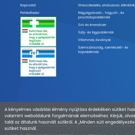
Kapcsolat
Stresszkezelés, alvászavar, élénkítők
PatikaRadar
Nőgyógyászati-, húgyúti-, és
prosztataproblémák
Szív és érrendszer
Száj- és fogproblémák
Vitaminok, ásványok
Szemszárazság, szemészeti- és
fülproblémák
A kényelmes vásárlási élmény nyújtása érdekében sütiket hasz
valamint weboldalunk forgalmának elemzéséhez. Kérjük, olvas
talál az általunk használt sütikről. A „Minden süti engedélye
sütiket használ.