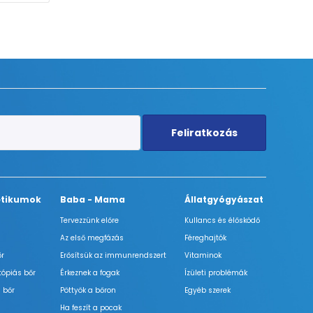
Feliratkozás
tikumok
Baba - Mama
Állatgyógyászat
Tervezzünk előre
Kullancs és élősködő
Az első megfázás
Féreghajtók
őr
Erősítsük az immunrendszert
Vitaminok
tópiás bőr
Érkeznek a fogak
Ízületi problémák
 bőr
Pöttyök a bőron
Egyéb szerek
Ha feszít a pocak