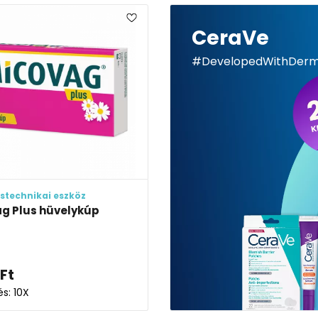
CeraVe
#DevelopedWithDer
stechnikai eszköz
g Plus hüvelykúp
Ft
és: 10X