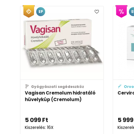
EP
E
Gyógyászati segédeszköz
Orvo
Vagisan Cremolum hidratáló
Cervir
hüvelykúp (Cremolum)
5 099
Ft
5 999
Kiszerelés: 16X
Kiszerel