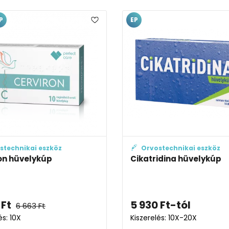
P
EP
stechnikai eszköz
Orvostechnikai eszköz
on hüvelykúp
Cikatridina hüvelykúp
Ft
5 930
Ft
-tól
6 663
Ft
és: 10X
Kiszerelés: 10X-20X