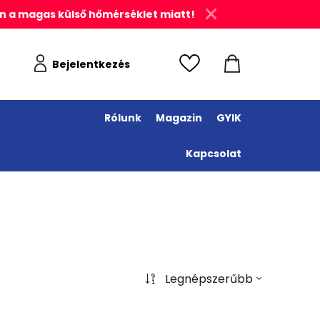
n a magas külső hőmérséklet miatt!
Bejelentkezés
Rólunk
Magazin
GYIK
Kapcsolat
Legnépszerűbb