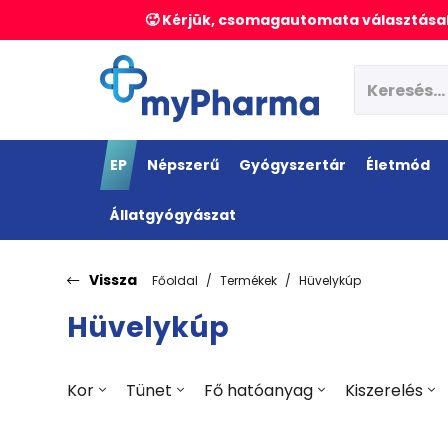
🥵 Kérjük, csomagautomata választásak
EP
Népszerű
Gyógyszertár
Életmód
Állatgyógyászat
Vissza
Főoldal
Termékek
Hüvelykúp
Hüvelykúp
Kor
Tünet
Fő hatóanyag
Kiszerelés