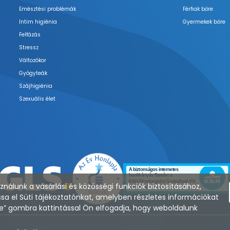
Emésztési problémák
Férfiak bőre
Intim higiénia
Gyermekek bőre
Felfázás
Stressz
Változókor
Gyógyteák
Szájhigiénia
Szexuális élet
nálunk a vásárlási és közösségi funkciók biztosításához,
sa el Süti tájékoztatónkat, amelyben részletes információkat
zése” gombra kattintással Ön elfogadja, hogy weboldalunk