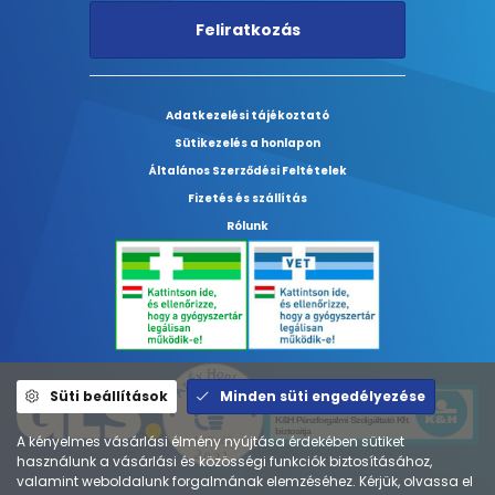
Feliratkozás
Adatkezelési tájékoztató
Sütikezelés a honlapon
Általános Szerződési Feltételek
Fizetés és szállítás
Rólunk
Süti beállítások
Minden süti engedélyezése
A kényelmes vásárlási élmény nyújtása érdekében sütiket
használunk a vásárlási és közösségi funkciók biztosításához,
valamint weboldalunk forgalmának elemzéséhez. Kérjük, olvassa el