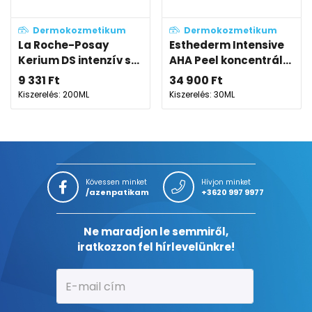
Dermokozmetikum
Dermokozmetikum
La Roche-Posay
Esthederm Intensive
Kerium DS intenzív s...
AHA Peel koncentrál...
9 331
Ft
34 900
Ft
Kiszerelés: 200ML
Kiszerelés: 30ML
Kövessen minket
Hívjon minket
/azenpatikam
+3620 997 9977
Ne maradjon le semmiről,
iratkozzon fel hírlevelünkre!