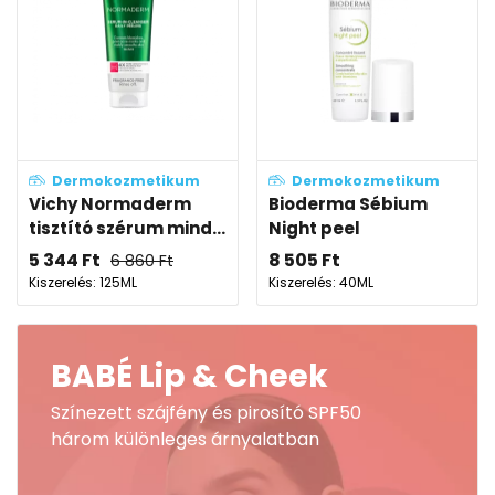
Dermokozmetikum
Dermokozmetikum
Vichy Normaderm
Bioderma Sébium
tisztító szérum mind...
Night peel
5 344
Ft
8 505
Ft
6 860
Ft
Kiszerelés: 125ML
Kiszerelés: 40ML
BABÉ Lip & Cheek
Színezett szájfény és pirosító SPF50
három különleges árnyalatban