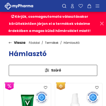
🥵 Kérjük, csomagautomata választásakor
körültekintően járjon el a termékek védelme
érdekében a magas külső hőmérséklet miatt!
Vissza
Főoldal
Termékek
Hámlasztó
Hámlasztó
Szűrő