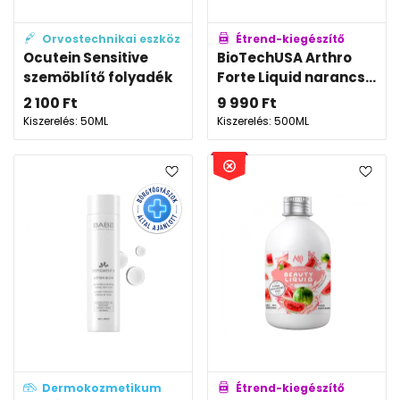
Orvostechnikai eszköz
Étrend-kiegészítő
Ocutein Sensitive
BioTechUSA Arthro
szemöblítő folyadék
Forte Liquid narancs...
2 100
Ft
9 990
Ft
Kiszerelés: 50ML
Kiszerelés: 500ML
Dermokozmetikum
Étrend-kiegészítő