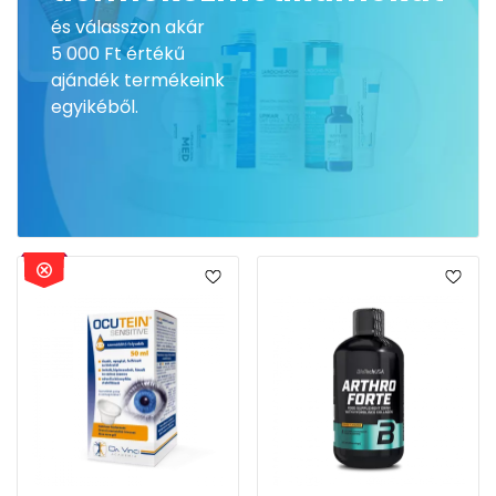
és válasszon akár
5 000 Ft értékű
ajándék termékeink
egyikéből.