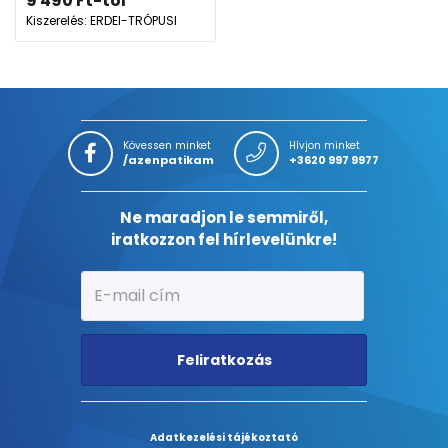
9 490
Ft
-tól
Kiszerelés: ERDEI-TRÓPUSI
Kövessen minket
Hívjon minket
/azenpatikam
+3620 997 9977
Ne maradjon le semmiről,
iratkozzon fel hírlevelünkre!
Feliratkozás
Adatkezelési tájékoztató