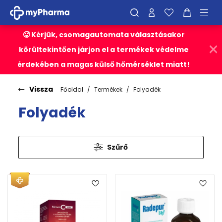
🥵 Kérjük, csomagautomata választásakor
körültekintően járjon el a termékek védelme
érdekében a magas külső hőmérséklet miatt!
Vissza
Főoldal
Termékek
Folyadék
Folyadék
Szűrő