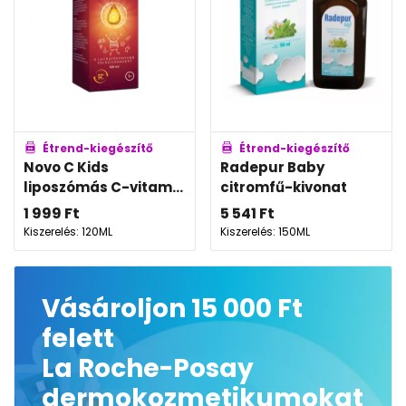
Étrend-kiegészítő
Étrend-kiegészítő
Novo C Kids
Radepur Baby
liposzómás C-vitam...
citromfű-kivonat
1 999
Ft
5 541
Ft
Kiszerelés: 120ML
Kiszerelés: 150ML
Vásároljon 15 000 Ft
felett
La Roche-Posay
dermokozmetikumokat