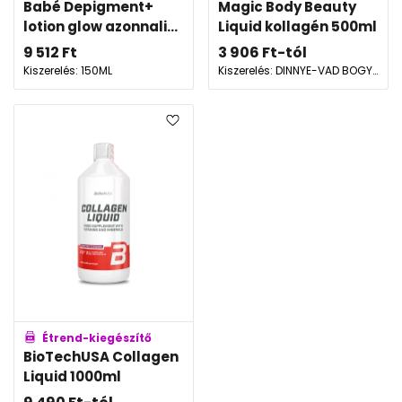
Babé Depigment+
Magic Body Beauty
lotion glow azonnali...
Liquid kollagén 500ml
9 512
Ft
3 906
Ft
-tól
Kiszerelés: 150ML
Kiszerelés: DINNYE-VAD BOGYÓ
Étrend-kiegészítő
BioTechUSA Collagen
Liquid 1000ml