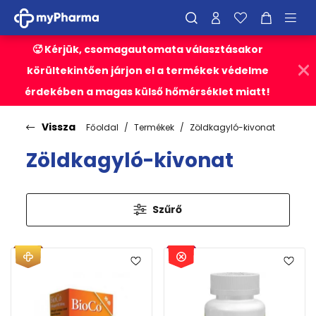
🥵 Kérjük, csomagautomata választásakor
körültekintően járjon el a termékek védelme
érdekében a magas külső hőmérséklet miatt!
Vissza
Főoldal
Termékek
Zöldkagyló-kivonat
Zöldkagyló-kivonat
Szűrő