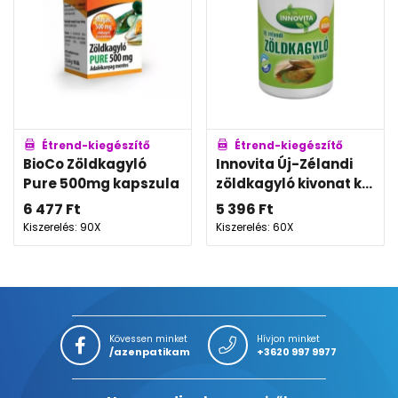
Étrend-kiegészítő
Étrend-kiegészítő
BioCo Zöldkagyló
Innovita Új-Zélandi
Pure 500mg kapszula
zöldkagyló kivonat k...
6 477
Ft
5 396
Ft
Kiszerelés: 90X
Kiszerelés: 60X
Kövessen minket
Hívjon minket
/azenpatikam
+3620 997 9977