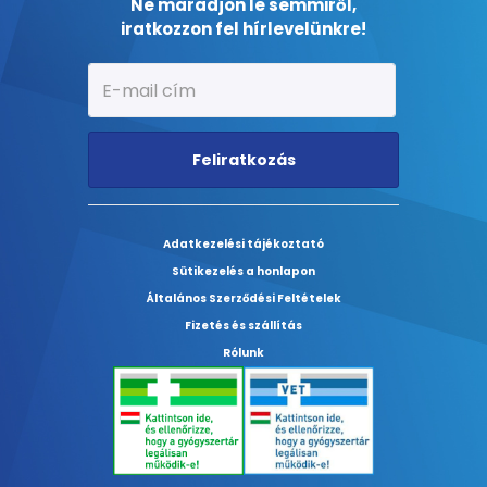
Ne maradjon le semmiről,
iratkozzon fel hírlevelünkre!
Feliratkozás
Adatkezelési tájékoztató
Sütikezelés a honlapon
Általános Szerződési Feltételek
Fizetés és szállítás
Rólunk