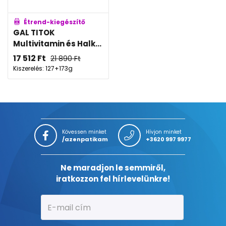
Étrend-kiegészítő
GAL TITOK
Multivitamin és Halk...
17 512
Ft
21 890
Ft
Kiszerelés: 127+173g
Kövessen minket
Hívjon minket
/azenpatikam
+3620 997 9977
Ne maradjon le semmiről,
iratkozzon fel hírlevelünkre!