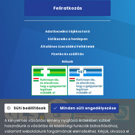
Feliratkozás
Adatkezelési tájékoztató
Sütikezelés a honlapon
Általános Szerződési Feltételek
Fizetés és szállítás
Rólunk
Süti beállítások
Minden süti engedélyezése
A kényelmes vásárlási élmény nyújtása érdekében sütiket
használunk a vásárlási és közösségi funkciók biztosításához,
valamint weboldalunk forgalmának elemzéséhez. Kérjük, olvassa el