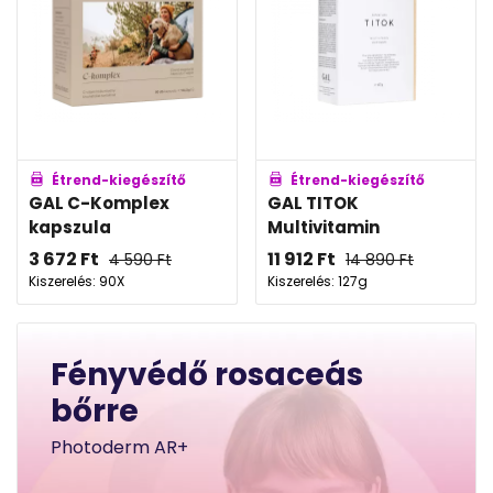
Étrend-kiegészítő
Étrend-kiegészítő
GAL C-Komplex
GAL TITOK
kapszula
Multivitamin
3 672
Ft
11 912
Ft
4 590
Ft
14 890
Ft
Kiszerelés: 90X
Kiszerelés: 127g
Fényvédő rosaceás
bőrre
Photoderm AR+