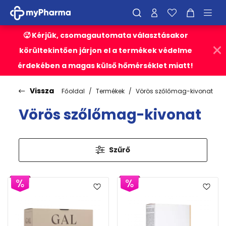
🥵 Kérjük, csomagautomata választásakor
körültekintően járjon el a termékek védelme
érdekében a magas külső hőmérséklet miatt!
Vissza
Főoldal
Termékek
Vörös szőlőmag-kivonat
Vörös szőlőmag-kivonat
Szűrő