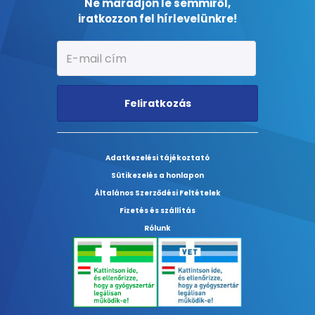
Ne maradjon le semmiről,
iratkozzon fel hírlevelünkre!
Feliratkozás
Adatkezelési tájékoztató
Sütikezelés a honlapon
Általános Szerződési Feltételek
Fizetés és szállítás
Rólunk