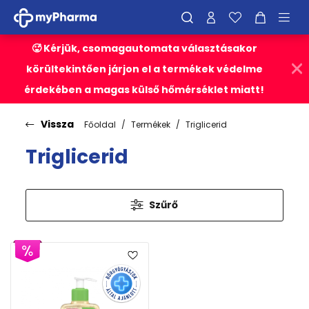
🥵 Kérjük, csomagautomata választásakor
körültekintően járjon el a termékek védelme
érdekében a magas külső hőmérséklet miatt!
Vissza
Főoldal
Termékek
Triglicerid
Triglicerid
Szűrő