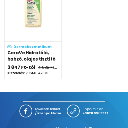
Dermokozmetikum
CeraVe Hidratáló,
habzó, olajos tisztító
3 847
Ft
-tól
4 938
Ft
-tól
Kiszerelés: 236ML-473ML
Kövessen minket
Hívjon minket
/azenpatikam
+3620 997 9977