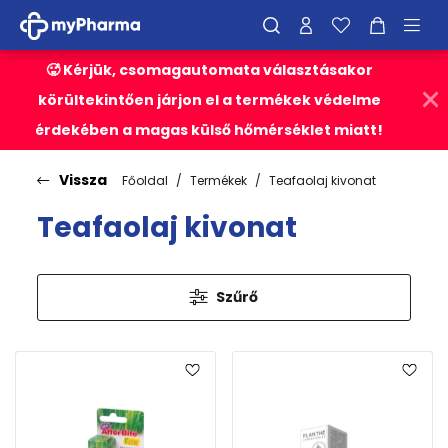
🥵 Kérjük, csomagautomata választásakor
körültekintően járjon el a termékek védelme
érdekében a magas külső hőmérséklet miatt!
Vissza
Főoldal
Termékek
Teafaolaj kivonat
Teafaolaj kivonat
Szűrő