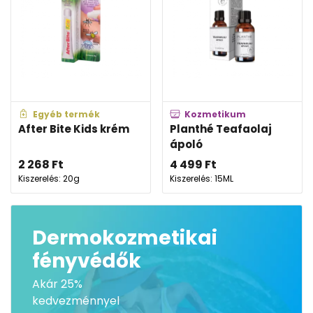
Egyéb termék
Kozmetikum
After Bite Kids krém
Planthé Teafaolaj
ápoló
2 268
Ft
4 499
Ft
Kiszerelés: 20g
Kiszerelés: 15ML
Dermokozmetikai
fényvédők
Akár 25%
kedvezménnyel