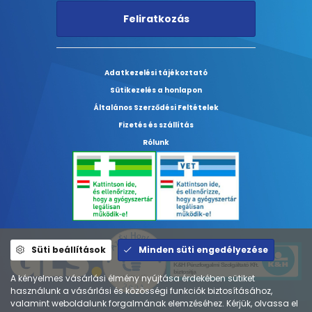
Feliratkozás
Adatkezelési tájékoztató
Sütikezelés a honlapon
Általános Szerződési Feltételek
Fizetés és szállítás
Rólunk
Süti beállítások
Minden süti engedélyezése
A kényelmes vásárlási élmény nyújtása érdekében sütiket
használunk a vásárlási és közösségi funkciók biztosításához,
valamint weboldalunk forgalmának elemzéséhez. Kérjük, olvassa el