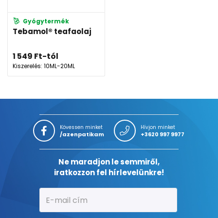
Gyógytermék
Tebamol® teafaolaj
1 549
Ft
-tól
Kiszerelés: 10ML-20ML
Kövessen minket
Hívjon minket
/azenpatikam
+3620 997 9977
Ne maradjon le semmiről,
iratkozzon fel hírlevelünkre!