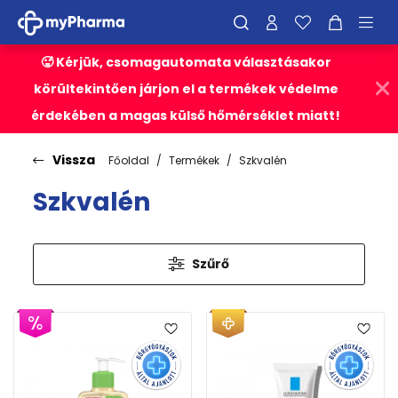
🥵 Kérjük, csomagautomata választásakor
körültekintően járjon el a termékek védelme
érdekében a magas külső hőmérséklet miatt!
Vissza
Főoldal
Termékek
Szkvalén
Szkvalén
Szűrő