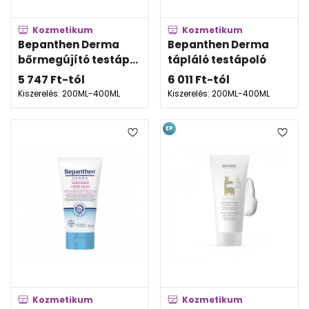
Kozmetikum
Kozmetikum
Bepanthen Derma
Bepanthen Derma
bőrmegújító testáp...
tápláló testápoló
5 747
Ft
-tól
6 011
Ft
-tól
Kiszerelés: 200ML-400ML
Kiszerelés: 200ML-400ML
EP
Kozmetikum
Kozmetikum