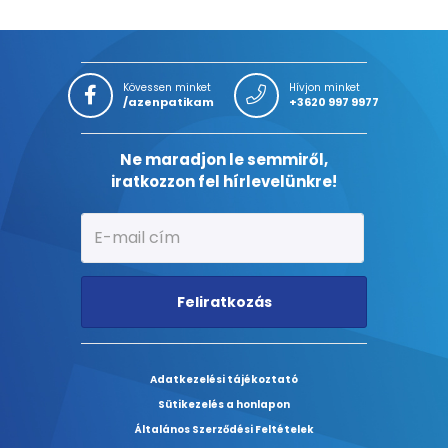
Kövessen minket
Hívjon minket
/azenpatikam
+3620 997 9977
Ne maradjon le semmiről,
iratkozzon fel hírlevelünkre!
Feliratkozás
Adatkezelési tájékoztató
Sütikezelés a honlapon
Általános Szerződési Feltételek