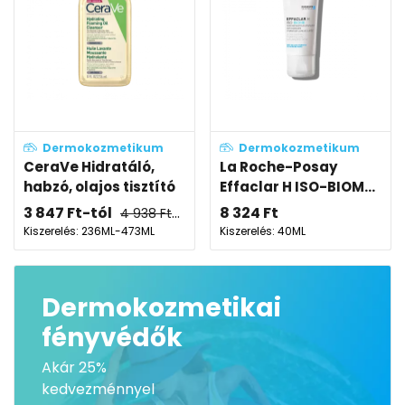
Dermokozmetikum
Dermokozmetikum
CeraVe Hidratáló,
La Roche-Posay
habzó, olajos tisztító
Effaclar H ISO-BIOM...
3 847
Ft
-tól
8 324
Ft
4 938
Ft
-tól
Kiszerelés: 236ML-473ML
Kiszerelés: 40ML
Dermokozmetikai
fényvédők
Akár 25%
kedvezménnyel