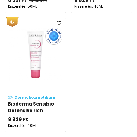
8 051
Ft
8 829
Ft
10 336
Ft
Kiszerelés: 50ML
Kiszerelés: 40ML
Dermokozmetikum
Bioderma Sensibio
Defensive rich
8 829
Ft
Kiszerelés: 40ML