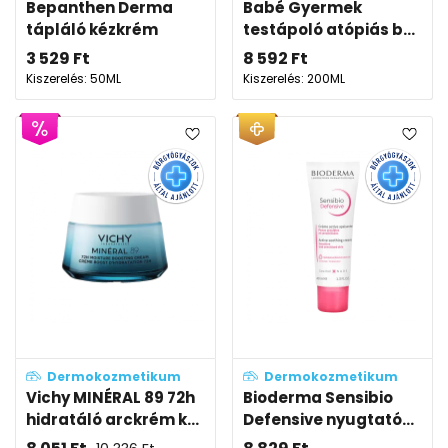
Bepanthen Derma
Babé Gyermek
tápláló kézkrém
testápoló atópiás b...
3 529
Ft
8 592
Ft
Kiszerelés: 50ML
Kiszerelés: 200ML
Dermokozmetikum
Dermokozmetikum
Vichy MINÉRAL 89 72h
Bioderma Sensibio
hidratáló arckrém k...
Defensive nyugtató...