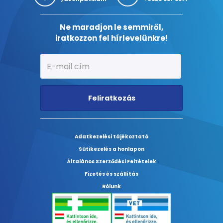
Ne maradjon le semmiről,
iratkozzon fel hírlevelünkre!
Feliratkozás
Adatkezelési tájékoztató
Sütikezelés a honlapon
Általános Szerződési Feltételek
Fizetés és szállítás
Rólunk