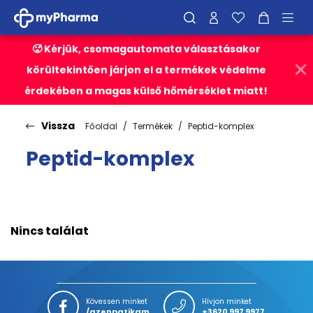
🥵 Kérjük, csomagautomata választásakor
körültekintően járjon el a termékek védelme
érdekében a magas külső hőmérséklet miatt!
Vissza
Főoldal
Termékek
Peptid-komplex
Peptid-komplex
Nincs találat
Kövessen minket
Hívjon minket
/azenpatikam
+3620 997 9977