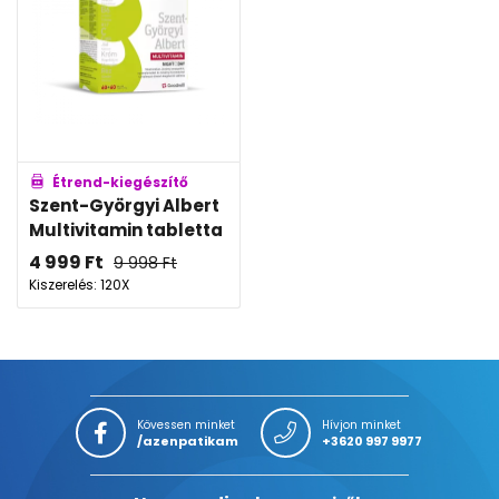
Étrend-kiegészítő
Szent-Györgyi Albert
Multivitamin tabletta
4 999
Ft
9 998
Ft
Kiszerelés: 120X
Kövessen minket
Hívjon minket
/azenpatikam
+3620 997 9977