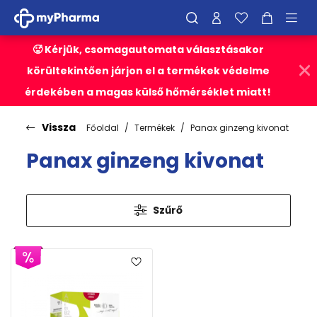
🥵 Kérjük, csomagautomata választásakor
körültekintően járjon el a termékek védelme
érdekében a magas külső hőmérséklet miatt!
Vissza
Főoldal
Termékek
Panax ginzeng kivonat
Panax ginzeng kivonat
Szűrő