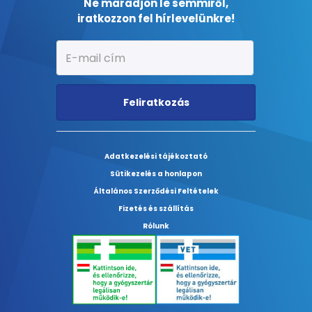
Ne maradjon le semmiről,
iratkozzon fel hírlevelünkre!
Feliratkozás
Adatkezelési tájékoztató
Sütikezelés a honlapon
Általános Szerződési Feltételek
Fizetés és szállítás
Rólunk