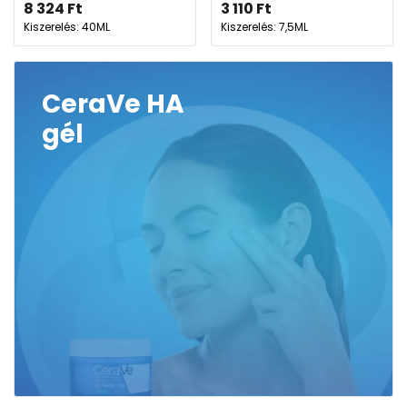
8 324
Ft
3 110
Ft
Kiszerelés: 40ML
Kiszerelés: 7,5ML
CeraVe HA
gél