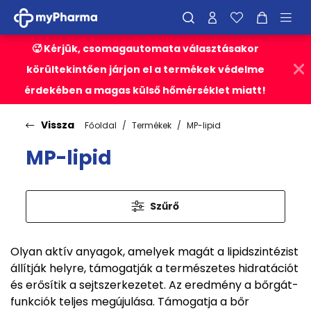
🥵 Kérjük, csomagautomata választásakor
körültekintően járjon el a termékek védelme
érdekében a magas külső hőmérséklet miatt!
Vissza
Főoldal
Termékek
MP-lipid
MP-lipid
Szűrő
Olyan aktív anyagok, amelyek magát a lipidszintézist
állítják helyre, támogatják a természetes hidratációt
és erősítik a sejtszerkezetet. Az eredmény a bőrgát-
funkciók teljes megújulása. Támogatja a bőr