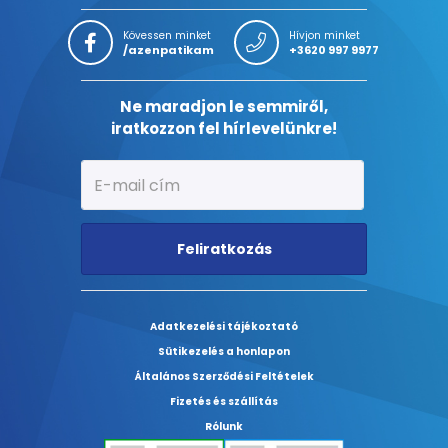
Kövessen minket
Hívjon minket
/azenpatikam
+3620 997 9977
Ne maradjon le semmiről,
iratkozzon fel hírlevelünkre!
Feliratkozás
Adatkezelési tájékoztató
Sütikezelés a honlapon
Általános Szerződési Feltételek
Fizetés és szállítás
Rólunk