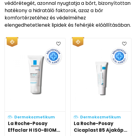
védőrétegét, azonnal nyugtatja a bőrt, bizonyítottan
hatékony a hidratáló faktorok, azaz a bőr
komfortérzetéhez és védelméhez
elengedhetetlenek lipidek és fehérjék előállításában.
Dermokozmetikum
Dermokozmetikum
La Roche-Posay
La Roche-Posay
Effaclar H ISO-BIOM...
Cicaplast B5 Ajakáp...