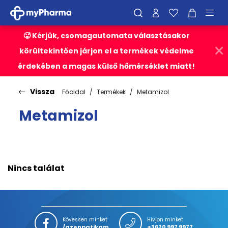
🥵 Kérjük, csomagautomata választásakor
körültekintően járjon el a termékek védelme
érdekében a magas külső hőmérséklet miatt!
Vissza
Főoldal
Termékek
Metamizol
Metamizol
Nincs találat
Kövessen minket
Hívjon minket
/azenpatikam
+3620 997 9977