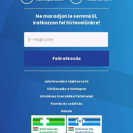
Ne maradjon le semmiről,
iratkozzon fel hírlevelünkre!
Feliratkozás
Adatkezelési tájékoztató
Sütikezelés a honlapon
Általános Szerződési Feltételek
Fizetés és szállítás
Rólunk