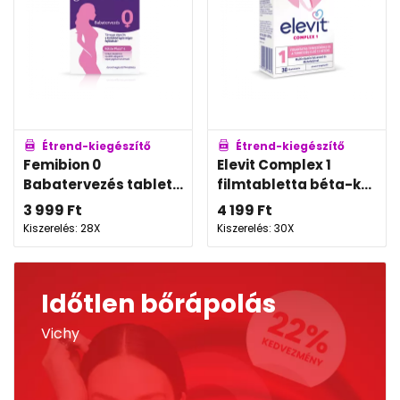
Étrend-kiegészítő
Étrend-kiegészítő
Femibion 0
Elevit Complex 1
Babatervezés tablet...
filmtabletta béta-k...
3 999
Ft
4 199
Ft
Kiszerelés: 28X
Kiszerelés: 30X
Időtlen bőrápolás
Vichy