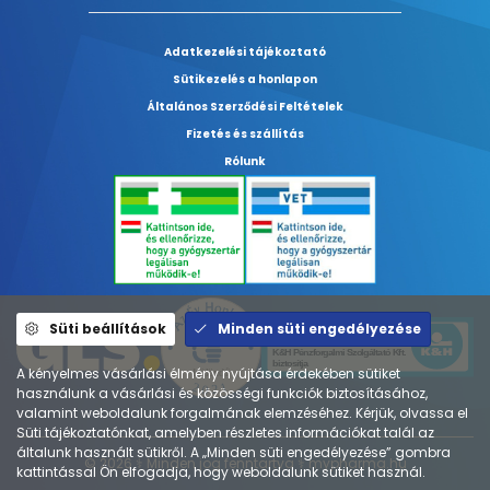
Adatkezelési tájékoztató
Sütikezelés a honlapon
Általános Szerződési Feltételek
Fizetés és szállítás
Rólunk
Süti beállítások
Minden süti engedélyezése
A kényelmes vásárlási élmény nyújtása érdekében sütiket
használunk a vásárlási és közösségi funkciók biztosításához,
valamint weboldalunk forgalmának elemzéséhez. Kérjük, olvassa el
Süti tájékoztatónkat, amelyben részletes információkat talál az
általunk használt sütikről. A „Minden süti engedélyezése” gombra
© 2026 ⚕︎ Minden jog fenntartva ⚕︎ mypharma.hu
kattintással Ön elfogadja, hogy weboldalunk sütiket használ.