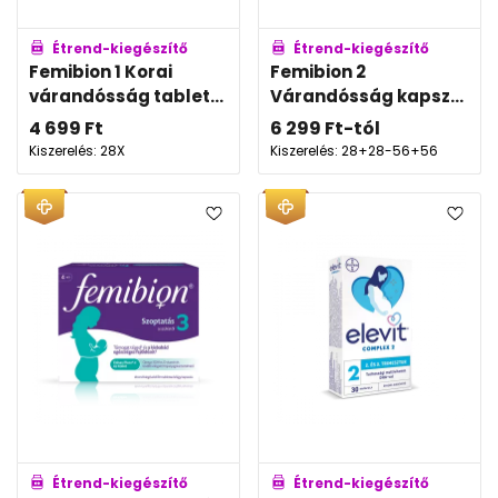
Étrend-kiegészítő
Étrend-kiegészítő
Femibion 1 Korai
Femibion 2
várandósság tablet...
Várandósság kapsz...
4 699
Ft
6 299
Ft
-tól
Kiszerelés: 28X
Kiszerelés: 28+28-56+56
Étrend-kiegészítő
Étrend-kiegészítő