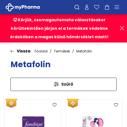
🥵 Kérjük, csomagautomata választásakor
körültekintően járjon el a termékek védelme
érdekében a magas külső hőmérséklet miatt!
Vissza
Főoldal
Termékek
Metafolin
Metafolin
Szűrő