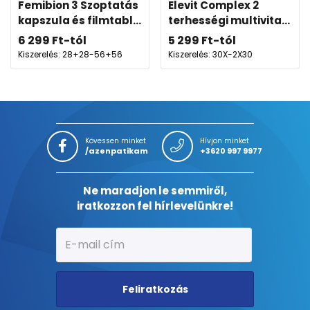
Femibion 3 Szoptatás
Elevit Complex 2
kapszula és filmtabl...
terhességi multivita...
6 299
Ft
-tól
5 299
Ft
-tól
Kiszerelés: 28+28-56+56
Kiszerelés: 30X-2X30
Kövessen minket
Hívjon minket
/azenpatikam
+3620 997 9977
Ne maradjon le semmiről,
iratkozzon fel hírlevelünkre!
Feliratkozás