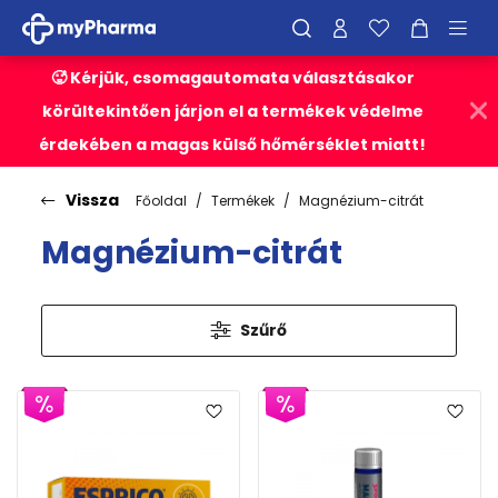
🥵 Kérjük, csomagautomata választásakor
körültekintően járjon el a termékek védelme
érdekében a magas külső hőmérséklet miatt!
Vissza
Főoldal
Termékek
Magnézium-citrát
Magnézium-citrát
Szűrő