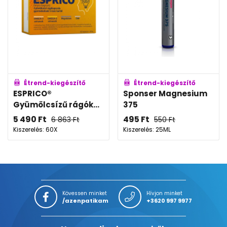
Étrend-kiegészítő
Étrend-kiegészítő
ESPRICO®
Sponser Magnesium
Gyümölcsízű rágók...
375
5 490
Ft
495
Ft
6 863
Ft
550
Ft
Kiszerelés: 60X
Kiszerelés: 25ML
Kövessen minket
Hívjon minket
/azenpatikam
+3620 997 9977