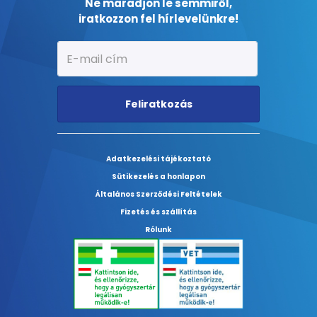
Ne maradjon le semmiről,
iratkozzon fel hírlevelünkre!
Feliratkozás
Adatkezelési tájékoztató
Sütikezelés a honlapon
Általános Szerződési Feltételek
Fizetés és szállítás
Rólunk