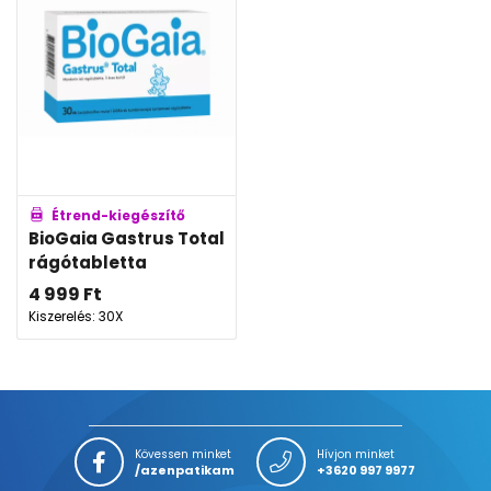
Étrend-kiegészítő
BioGaia Gastrus Total
rágótabletta
4 999
Ft
Kiszerelés: 30X
Kövessen minket
Hívjon minket
/azenpatikam
+3620 997 9977