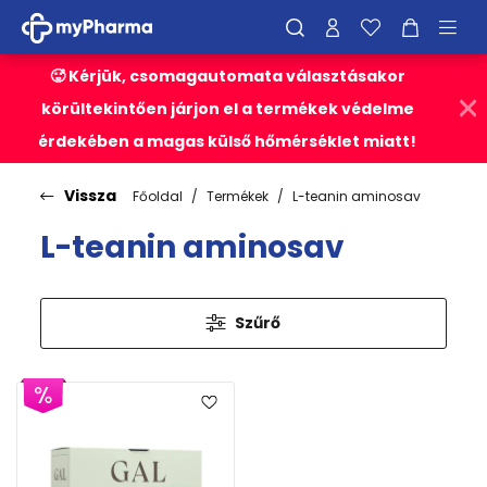
🥵 Kérjük, csomagautomata választásakor
körültekintően járjon el a termékek védelme
érdekében a magas külső hőmérséklet miatt!
Vissza
Főoldal
Termékek
L-teanin aminosav
L-teanin aminosav
Szűrő