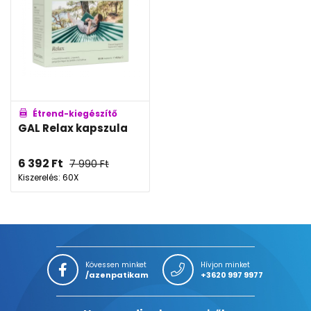
Étrend-kiegészítő
GAL Relax kapszula
6 392
Ft
7 990
Ft
Kiszerelés: 60X
Kövessen minket
Hívjon minket
/azenpatikam
+3620 997 9977