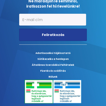
Ne maradjon le semmiről,
iratkozzon fel hírlevelünkre!
Feliratkozás
Adatkezelési tájékoztató
Sütikezelés a honlapon
Általános Szerződési Feltételek
Fizetés és szállítás
Rólunk