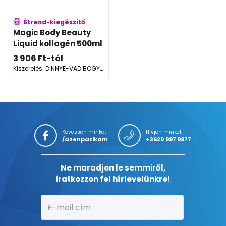
Étrend-kiegészítő
Magic Body Beauty
Liquid kollagén 500ml
3 906
Ft
-tól
Kiszerelés: DINNYE-VAD BOGYÓ
Kövessen minket
Hívjon minket
/azenpatikam
+3620 997 9977
Ne maradjon le semmiről,
iratkozzon fel hírlevelünkre!