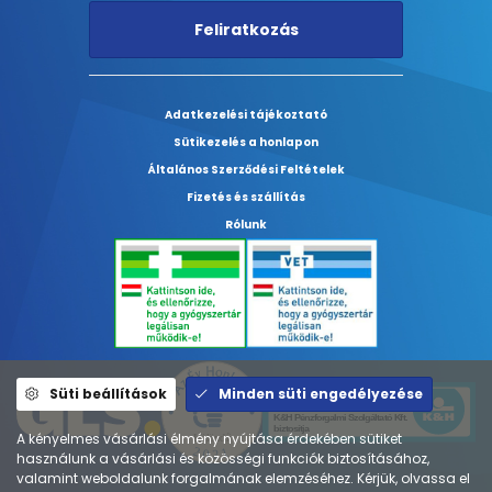
Feliratkozás
Adatkezelési tájékoztató
Sütikezelés a honlapon
Általános Szerződési Feltételek
Fizetés és szállítás
Rólunk
Süti beállítások
Minden süti engedélyezése
A kényelmes vásárlási élmény nyújtása érdekében sütiket
használunk a vásárlási és közösségi funkciók biztosításához,
valamint weboldalunk forgalmának elemzéséhez. Kérjük, olvassa el