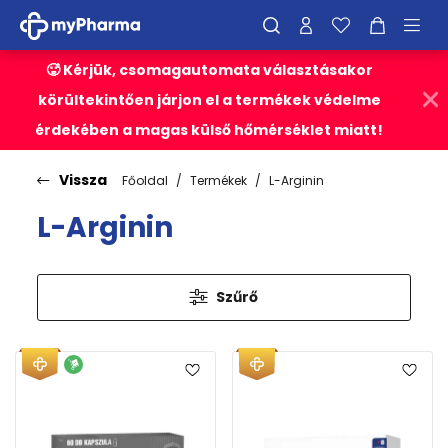
🥵 Kérjük, csomagautomata választásakor
körültekintően járjon el a termékek védelme
érdekében a magas külső hőmérséklet miatt!
Vissza
Főoldal
Termékek
L-Arginin
L-Arginin
Szűrő