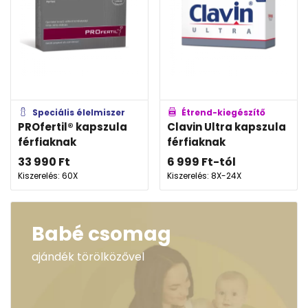
Speciális élelmiszer
Étrend-kiegészítő
PROfertil® kapszula
Clavin Ultra kapszula
férfiaknak
férfiaknak
33 990
Ft
6 999
Ft
-tól
Kiszerelés: 60X
Kiszerelés: 8X-24X
Babé csomag
ajándék törölközővel