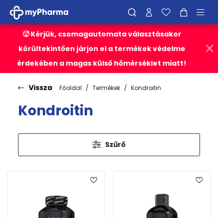
🥵 Kérjük, csomagautomata választásakor
körültekintően járjon el a termékek védelme
érdekében a magas külső hőmérséklet miatt!
Vissza
Főoldal
Termékek
Kondroitin
Kondroitin
Szűrő