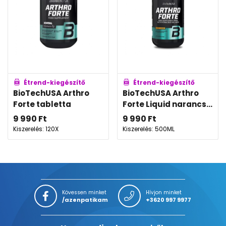
Étrend-kiegészítő
Étrend-kiegészítő
BioTechUSA Arthro
BioTechUSA Arthro
Forte tabletta
Forte Liquid narancs...
9 990
Ft
9 990
Ft
Kiszerelés: 120X
Kiszerelés: 500ML
Kövessen minket
Hívjon minket
/azenpatikam
+3620 997 9977