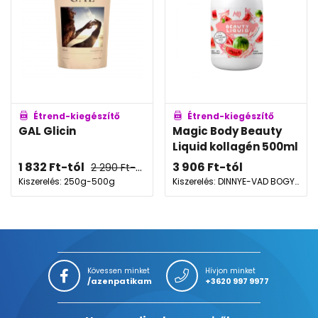
Étrend-kiegészítő
Étrend-kiegészítő
GAL Glicin
Magic Body Beauty
Liquid kollagén 500ml
1 832
Ft
-tól
3 906
Ft
-tól
2 290
Ft
-tól
Kiszerelés: 250g-500g
Kiszerelés: DINNYE-VAD BOGYÓ
Kövessen minket
Hívjon minket
/azenpatikam
+3620 997 9977