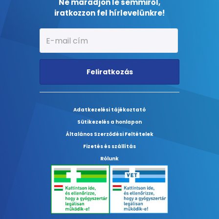
Ne maradjon le semmiről,
iratkozzon fel hírlevelünkre!
Feliratkozás
Adatkezelési tájékoztató
Sütikezelés a honlapon
Általános Szerződési Feltételek
Fizetés és szállítás
Rólunk