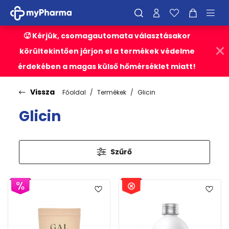
🥵 Kérjük, csomagautomata választásakor
körültekintően járjon el a termékek védelme
érdekében a magas külső hőmérséklet miatt!
Vissza
Főoldal
Termékek
Glicin
Glicin
Szűrő