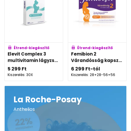
Étrend-kiegészítő
Étrend-kiegészítő
Elevit Complex 3
Femibion 2
multivitamin lágyzs...
Várandósság kapsz...
5 299
Ft
6 299
Ft
-tól
Kiszerelés: 30X
Kiszerelés: 28+28-56+56
La Roche-Posay
Anthelios