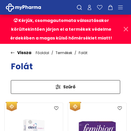
🥵 Kérjük, csomagautomata választásakor
körültekintően járjon el a termékek védelme
érdekében a magas külső hőmérséklet miatt!
Vissza
Főoldal
Termékek
Folát
Folát
Szűrő