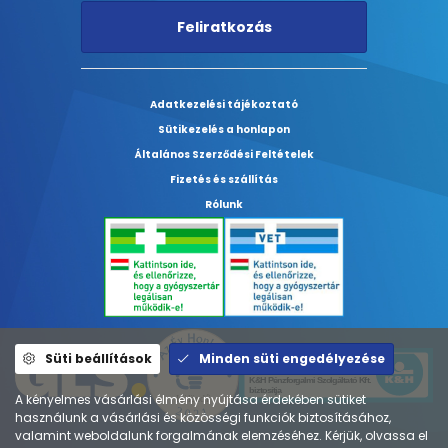
Feliratkozás
Adatkezelési tájékoztató
Sütikezelés a honlapon
Általános Szerződési Feltételek
Fizetés és szállítás
Rólunk
Süti beállítások
Minden süti engedélyezése
A kényelmes vásárlási élmény nyújtása érdekében sütiket
használunk a vásárlási és közösségi funkciók biztosításához,
valamint weboldalunk forgalmának elemzéséhez. Kérjük, olvassa el