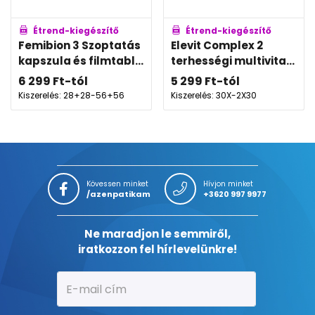
Étrend-kiegészítő
Étrend-kiegészítő
Femibion 3 Szoptatás
Elevit Complex 2
kapszula és filmtabl...
terhességi multivita...
6 299
Ft
-tól
5 299
Ft
-tól
Kiszerelés: 28+28-56+56
Kiszerelés: 30X-2X30
Kövessen minket
Hívjon minket
/azenpatikam
+3620 997 9977
Ne maradjon le semmiről,
iratkozzon fel hírlevelünkre!