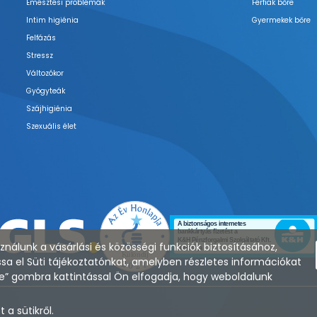
Emésztési problémák
Férfiak bőre
Intim higiénia
Gyermekek bőre
Felfázás
Stressz
Változókor
Gyógyteák
Szájhigiénia
Szexuális élet
nálunk a vásárlási és közösségi funkciók biztosításához,
sa el Süti tájékoztatónkat, amelyben részletes információkat
zése” gombra kattintással Ön elfogadja, hogy weboldalunk
a sütikről.