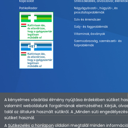
Kapcsolat
Stresszkezelés, alvászavar, élénkítők
PatikaRadar
Nőgyógyászati-, húgyúti-, és
prosztataproblémák
Szív és érrendszer
Száj- és fogproblémák
Vitaminok, ásványok
Szemszárazság, szemészeti- és
fülproblémák
A kényelmes vásárlási élmény nyújtása érdekében sütiket hasz
valamint weboldalunk forgalmának elemzéséhez. Kérjük, olvas
talál az általunk használt sütikről. A „Minden süti engedélye
sütiket használ.
© 2026 ⚕︎ Minden jog fenntartva ⚕︎ mypharma.hu
A
Sütikezelés a honlapon
oldalon megtalál minden információt 