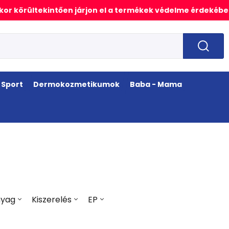
or körültekintően járjon el a termékek védelme érdekébe
Sport
Dermokozmetikumok
Baba - Mama
nyag
Kiszerelés
EP