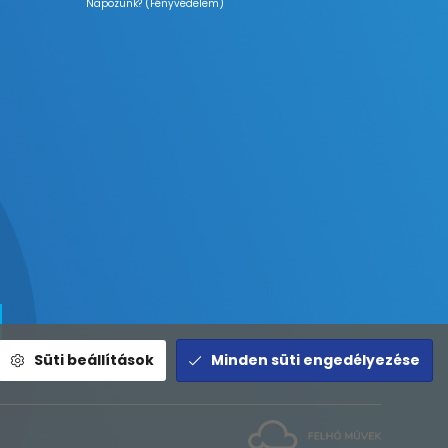
Napozunk? (Fényvédelem)
Süti beállítások
Minden süti engedélyezése