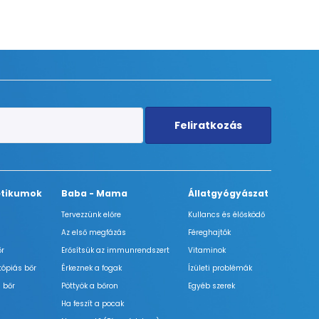
Feliratkozás
tikumok
Baba - Mama
Állatgyógyászat
Tervezzünk előre
Kullancs és élősködő
Az első megfázás
Féreghajtók
őr
Erősítsük az immunrendszert
Vitaminok
tópiás bőr
Érkeznek a fogak
Ízületi problémák
 bőr
Pöttyök a bőron
Egyéb szerek
Ha feszít a pocak