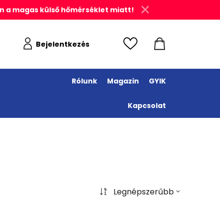
n a magas külső hőmérséklet miatt!
Bejelentkezés
Rólunk
Magazin
GYIK
Kapcsolat
Legnépszerűbb