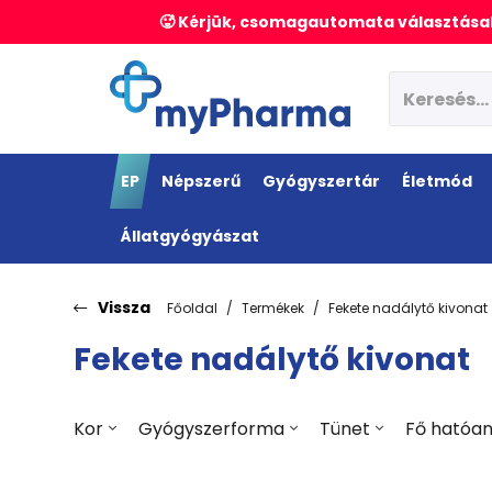
🥵 Kérjük, csomagautomata választásak
EP
Népszerű
Gyógyszertár
Életmód
Állatgyógyászat
Vissza
Főoldal
Termékek
Fekete nadálytő kivonat
Fekete nadálytő kivonat
Kor
Gyógyszerforma
Tünet
Fő hatóa