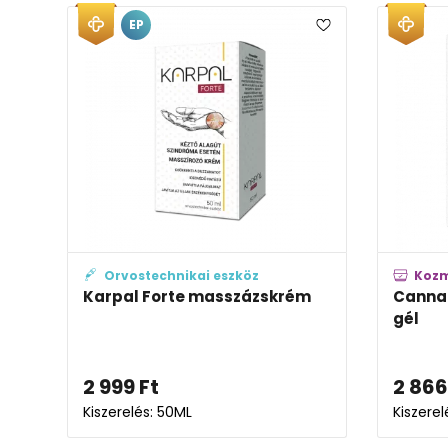
EP
Orvostechnikai eszköz
Koz
Karpal Forte masszázskrém
Canna
gél
2 999
Ft
2 866
Kiszerelés: 50ML
Kiszere