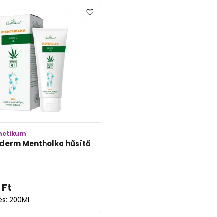
metikum
derm Mentholka hűsítő
Ft
lés: 200ML