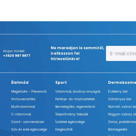
Ne maradjon le semmiről,
Hívjon minket
iratkozzon fel
+3620 997 9977
hírlevelünkre!
Életmód
Sport
Dermokozme
Megelőzés - Prevenció
Vitaminok, ásványi anyagok
Érzékeny bőr
Immunerősítés
Fehérje- és műzliszeletek
Vízhiányos bőr
Multivitaminok
Bemelegítés, regeneráció
Normál, száraz b
C-vitaminok
Teljesítmény-fokozók
Nagyon száraz, a
Csont- izomrendszer
Ízületek egészsége
Zsíros, problémás
Szív és erek egészsége
Kiegészítők
Bőröregedés