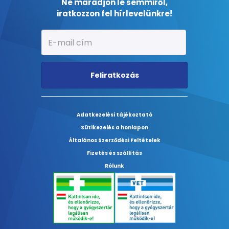
Ne maradjon le semmiről,
iratkozzon fel hírlevelünkre!
Feliratkozás
Adatkezelési tájékoztató
Sütikezelés a honlapon
Általános Szerződési Feltételek
Fizetés és szállítás
Rólunk