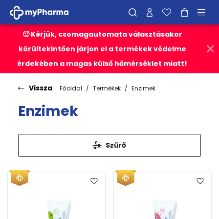
🥵 Kérjük, csomagautomata választásakor
körültekintően járjon el a termékek védelme
érdekében a magas külső hőmérséklet miatt!
Vissza
Főoldal
Termékek
Enzimek
Enzimek
Szűrő