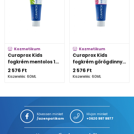
Kozmetikum
Kozmetikum
Curaprox Kids
Curaprox Kids
fogkrém mentolos 1...
fogkrém görögdinny...
2 576
Ft
2 576
Ft
Kiszerelés: 60ML
Kiszerelés: 60ML
Kövessen minket
Hívjon minket
/azenpatikam
+3620 997 9977