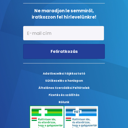
Ne maradjon le semmiről,
iratkozzon fel hírlevelünkre!
Feliratkozás
Adatkezelési tájékoztató
Sütikezelés a honlapon
Általános Szerződési Feltételek
Fizetés és szállítás
Rólunk