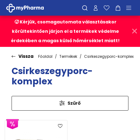
🥵 Kérjük, csomagautomata választásakor
körültekintően járjon el a termékek védelme
érdekében a magas külső hőmérséklet miatt!
Vissza
Főoldal
Termékek
Csirkeszegyporc-komplex
Csirkeszegyporc-
komplex
Szűrő