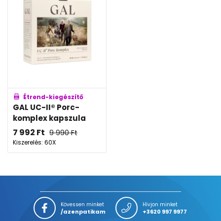
Étrend-kiegészítő
GAL UC-II® Porc-
komplex kapszula
7 992
Ft
9 990
Ft
Kiszerelés: 60X
Kövessen minket
Hívjon minket
/azenpatikam
+3620 997 9977