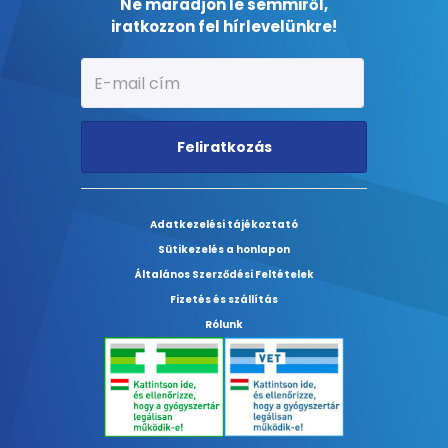
Ne maradjon le semmiről,
iratkozzon fel hírlevelünkre!
Feliratkozás
Adatkezelési tájékoztató
Sütikezelés a honlapon
Általános Szerződési Feltételek
Fizetés és szállítás
Rólunk