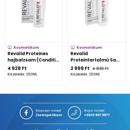
Kozmetikum
Kozmetikum
Revalid Proteines
Revalid
hajbalzsam (Conditi...
Proteintartalmú Sa...
4 928
Ft
2 999
Ft
4 836
Ft
Kiszerelés: 250ML
Kiszerelés: 250ML
Kövessen minket
Hívjon minket
/azenpatikam
+3620 997 9977