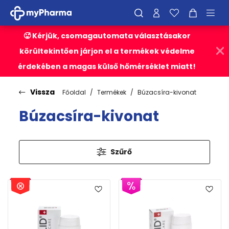
🥵 Kérjük, csomagautomata választásakor
körültekintően járjon el a termékek védelme
érdekében a magas külső hőmérséklet miatt!
Vissza
Főoldal
Termékek
Búzacsíra-kivonat
Búzacsíra-kivonat
Szűrő