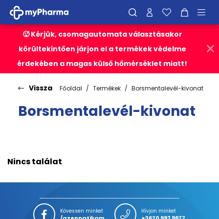
🥵 Kérjük, csomagautomata választásakor
körültekintően járjon el a termékek védelme
érdekében a magas külső hőmérséklet miatt!
Vissza
Főoldal
Termékek
Borsmentalevél-kivonat
Borsmentalevél-kivonat
Nincs találat
Kövessen minket
Hívjon minket
/azenpatikam
+3620 997 9977