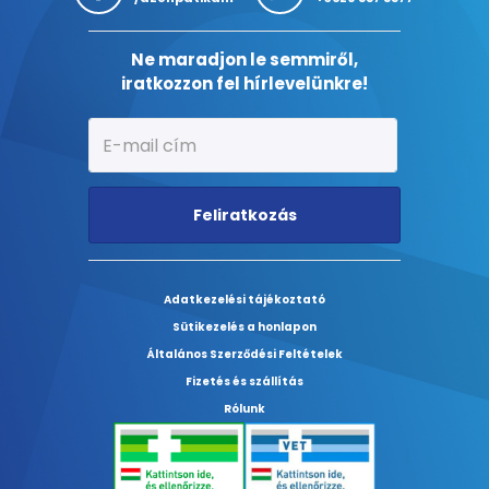
Ne maradjon le semmiről,
iratkozzon fel hírlevelünkre!
Feliratkozás
Adatkezelési tájékoztató
Sütikezelés a honlapon
Általános Szerződési Feltételek
Fizetés és szállítás
Rólunk