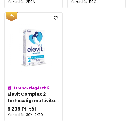
Kiszerelés: 250ML
Kiszerelés: 50X
Étrend-kiegészítő
Elevit Complex 2
terhességi multivita...
5 299
Ft
-tól
Kiszerelés: 30X-2X30