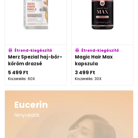
Étrend-kiegészítő
Étrend-kiegészítő
Merz Spezial haj-bőr-
Magic Hair Max
köröm drazsé
kapszula
5 499
Ft
3 499
Ft
Kiszerelés: 60X
Kiszerelés: 30X
Eucerin
fényvédők