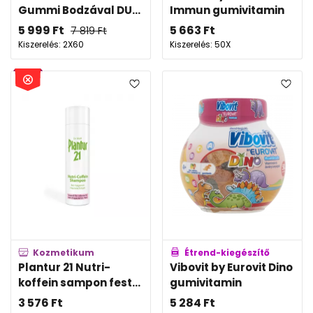
Gummi Bodzával DU...
Immun gumivitamin
5 999
Ft
5 663
Ft
7 819
Ft
Kiszerelés: 2X60
Kiszerelés: 50X
Kozmetikum
Étrend-kiegészítő
Plantur 21 Nutri-
Vibovit by Eurovit Dino
koffein sampon fest...
gumivitamin
3 576
Ft
5 284
Ft