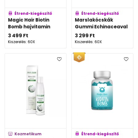
Étrend-kiegészítő
Étrend-kiegészítő
Magic Hair Biotin
Marslakócskák
Bomb hajvitamin
Gummi Echinaceaval
3 499
Ft
3 299
Ft
Kiszerelés: 60X
Kiszerelés: 60X
Kozmetikum
Étrend-kiegészítő