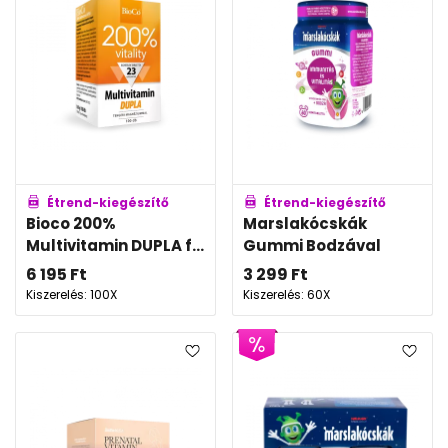
Étrend-kiegészítő
Étrend-kiegészítő
Bioco 200%
Marslakócskák
Multivitamin DUPLA f...
Gummi Bodzával
6 195
Ft
3 299
Ft
Kiszerelés: 100X
Kiszerelés: 60X