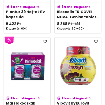
Étrend-kiegészítő
Étrend-kiegészítő
Plantur 39 Haj-aktív
Bioscalin TRICOVEL
kapszula
NOVA-Genina tablet...
5 422
Ft
8 358
Ft
-tól
Kiszerelés: 60X
Kiszerelés: 30X-60X
Étrend-kiegészítő
Étrend-kiegészítő
Marslakócskák
Vibovit by Eurovit