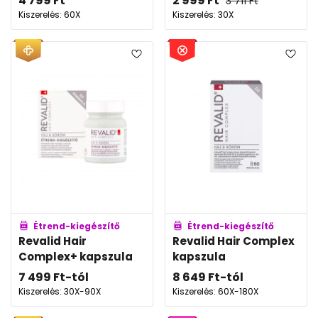
4 799
Ft
2 999
Ft
3 711
Ft
Kiszerelés: 60X
Kiszerelés: 30X
Étrend-kiegészítő
Étrend-kiegészítő
Revalid Hair
Revalid Hair Complex
Complex+ kapszula
kapszula
7 499
Ft
-tól
8 649
Ft
-tól
Kiszerelés: 30X-90X
Kiszerelés: 60X-180X