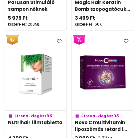
Parusan Stimuláló
Magic Hair Keratin
sampon nőknek
Bomb szopogatócuk...
5 975
Ft
3 499
Ft
Kiszerelés: 200ML
Kiszerelés: 60X
Étrend-kiegészítő
Étrend-kiegészítő
Nutrihair filmtabletta
Novo C multivitamin
liposzómás retard l...