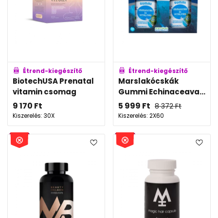
Étrend-kiegészítő
Étrend-kiegészítő
BiotechUSA Prenatal
Marslakócskák
vitamin csomag
Gummi Echinaceava...
9 170
Ft
5 999
Ft
8 372
Ft
Kiszerelés: 30X
Kiszerelés: 2X60