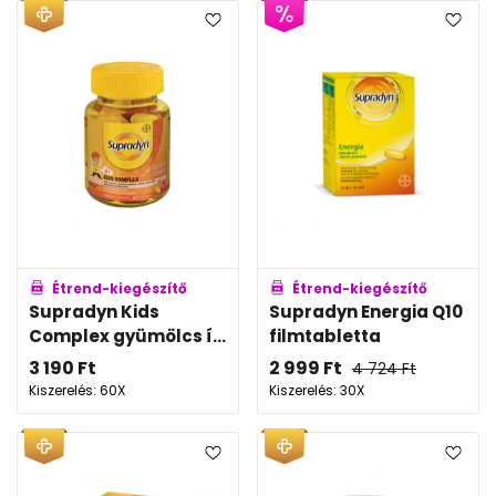
Étrend-kiegészítő
Étrend-kiegészítő
Supradyn Kids
Supradyn Energia Q10
Complex gyümölcs í...
filmtabletta
3 190
Ft
2 999
Ft
4 724
Ft
Kiszerelés: 60X
Kiszerelés: 30X