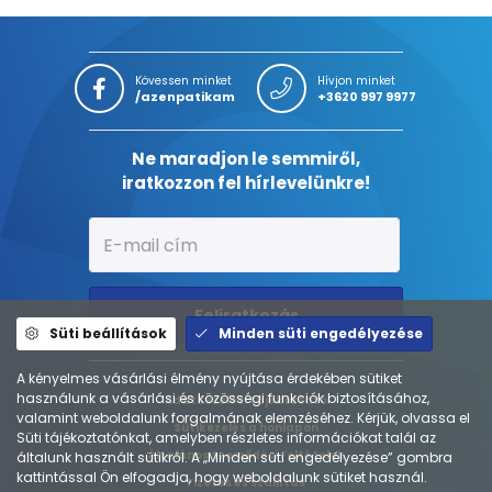
Kövessen minket
Hívjon minket
/azenpatikam
+3620 997 9977
Ne maradjon le semmiről,
iratkozzon fel hírlevelünkre!
Feliratkozás
Süti beállítások
Minden süti engedélyezése
A kényelmes vásárlási élmény nyújtása érdekében sütiket
használunk a vásárlási és közösségi funkciók biztosításához,
Adatkezelési tájékoztató
valamint weboldalunk forgalmának elemzéséhez. Kérjük, olvassa el
Sütikezelés a honlapon
Süti tájékoztatónkat, amelyben részletes információkat talál az
Általános Szerződési Feltételek
általunk használt sütikről. A „Minden süti engedélyezése” gombra
kattintással Ön elfogadja, hogy weboldalunk sütiket használ.
Fizetés és szállítás