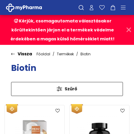
🥵 Kérjük, csomagautomata választásakor
körültekintően járjon el a termékek védelme
érdekében a magas külső hőmérséklet miatt!
Vissza
Főoldal
Termékek
Biotin
Biotin
Szűrő