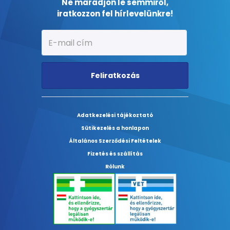
Ne maradjon le semmiről,
iratkozzon fel hírlevelünkre!
Feliratkozás
Adatkezelési tájékoztató
Sütikezelés a honlapon
Általános Szerződési Feltételek
Fizetés és szállítás
Rólunk