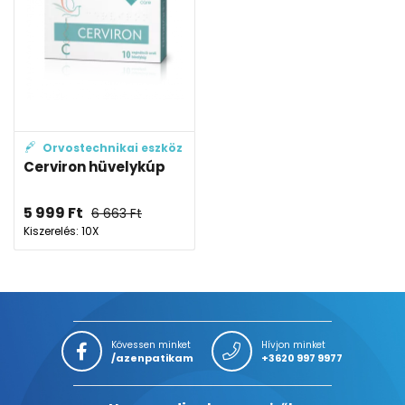
Orvostechnikai eszköz
Cerviron hüvelykúp
5 999
Ft
6 663
Ft
Kiszerelés: 10X
Kövessen minket
Hívjon minket
/azenpatikam
+3620 997 9977