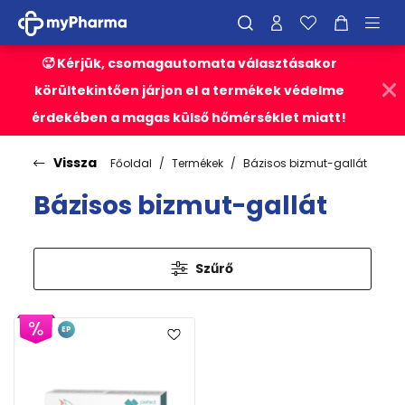
🥵 Kérjük, csomagautomata választásakor
körültekintően járjon el a termékek védelme
érdekében a magas külső hőmérséklet miatt!
Vissza
Főoldal
Termékek
Bázisos bizmut-gallát
Bázisos bizmut-gallát
Szűrő
EP