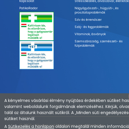
Kapcsolat
Stresszkezelés, alvászavar, élénkítők
PatikaRadar
Nőgyógyászati-, húgyúti-, és
prosztataproblémák
Szív és érrendszer
Száj- és fogproblémák
Vitaminok, ásványok
Szemszárazság, szemészeti- és
fülproblémák
A kényelmes vásárlási élmény nyújtása érdekében sütiket hasz
valamint weboldalunk forgalmának elemzéséhez. Kérjük, olvas
talál az általunk használt sütikről. A „Minden süti engedélye
sütiket használ.
© 2026 ⚕︎ Minden jog fenntartva ⚕︎ mypharma.hu
A
Sütikezelés a honlapon
oldalon megtalál minden információt 