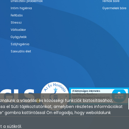
Emésztési problémák
Férfiak bőre
Intim higiénia
Gyermekek bőre
Felfázás
Stressz
Változókor
Gyógyteák
Szájhigiénia
Szexuális élet
nálunk a vásárlási és közösségi funkciók biztosításához,
sa el Süti tájékoztatónkat, amelyben részletes információkat
zése” gombra kattintással Ön elfogadja, hogy weboldalunk
a sütikről.