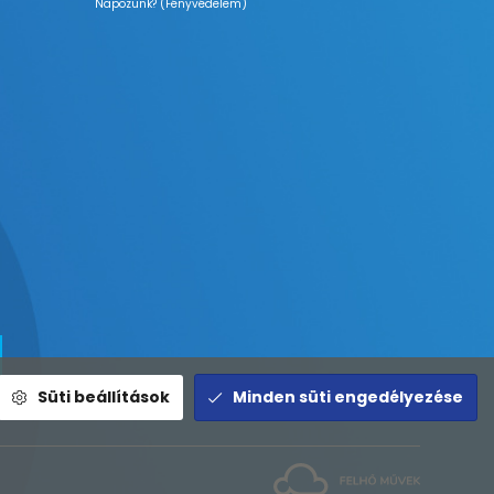
Napozunk? (Fényvédelem)
Süti beállítások
Minden süti engedélyezése