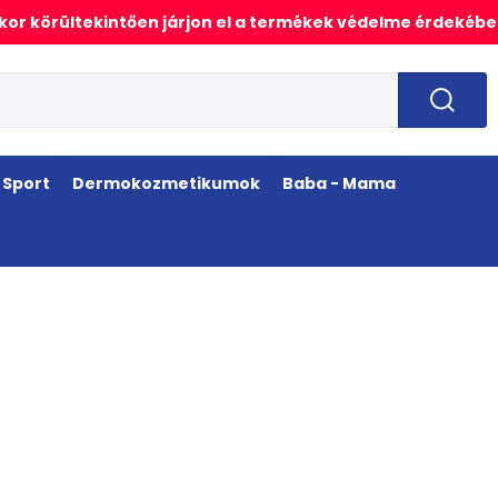
or körültekintően járjon el a termékek védelme érdekébe
Sport
Dermokozmetikumok
Baba - Mama