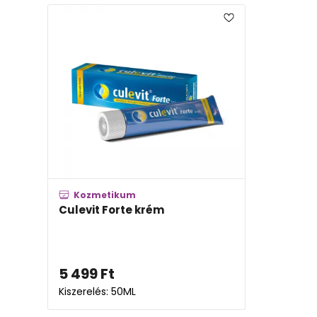
Kozmetikum
Culevit Forte krém
5 499
Ft
Kiszerelés: 50ML