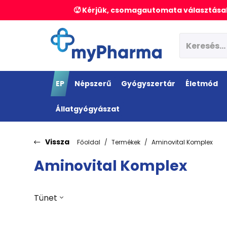
🥵 Kérjük, csomagautomata választásak
EP
Népszerű
Gyógyszertár
Életmód
Állatgyógyászat
Vissza
Főoldal
Termékek
Aminovital Komplex
Aminovital Komplex
Tünet