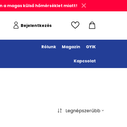
n a magas külső hőmérséklet miatt!
Bejelentkezés
Rólunk
Magazin
GYIK
Kapcsolat
Legnépszerűbb