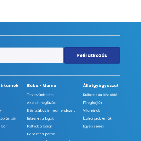
Feliratkozás
tikumok
Baba - Mama
Állatgyógyászat
Tervezzünk előre
Kullancs és élősködő
Az első megfázás
Féreghajtók
őr
Erősítsük az immunrendszert
Vitaminok
tópiás bőr
Érkeznek a fogak
Ízületi problémák
 bőr
Pöttyök a bőron
Egyéb szerek
Ha feszít a pocak