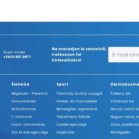
Ne maradjon le semmiről,
Hívjon minket
iratkozzon fel
+3620 997 9977
hírlevelünkre!
Életmód
Sport
Dermokozme
Megelőzés - Prevenció
Vitaminok, ásványi anyagok
Érzékeny bőr
Immunerősítés
Fehérje- és műzliszeletek
Vízhiányos bőr
Multivitaminok
Bemelegítés, regeneráció
Normál, száraz b
C-vitaminok
Teljesítmény-fokozók
Nagyon száraz, a
Csont- izomrendszer
Ízületek egészsége
Zsíros, problémás
Szív és erek egészsége
Kiegészítők
Bőröregedés