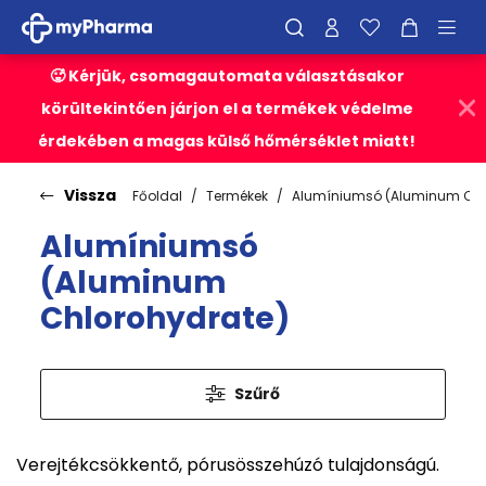
🥵 Kérjük, csomagautomata választásakor
körültekintően járjon el a termékek védelme
érdekében a magas külső hőmérséklet miatt!
Vissza
Főoldal
Termékek
Alumíniumsó (Aluminum Chl
Alumíniumsó
(Aluminum
Chlorohydrate)
Szűrő
Verejtékcsökkentő, pórusösszehúzó tulajdonságú.