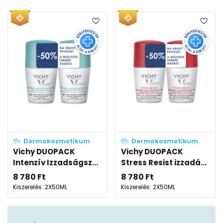
Dermokozmetikum
Dermokozmetikum
Vichy DUOPACK
Vichy DUOPACK
Intenzív Izzadságsz...
Stress Resist izzadá...
8 780
Ft
8 780
Ft
Kiszerelés: 2X50ML
Kiszerelés: 2X50ML