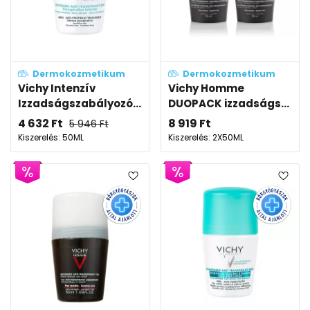
Dermokozmetikum
Dermokozmetikum
Vichy Intenzív
Vichy Homme
Izzadságszabályozó...
DUOPACK izzadságs...
4 632
Ft
8 919
Ft
5 946
Ft
Kiszerelés: 50ML
Kiszerelés: 2X50ML