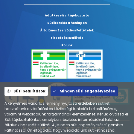
Adatkezelési tájékoztató
Sütikezelés a honlapon
Általános Szerződési Feltételek
Fizetés és szállítás
Rólunk
Süti beállítások
Minden süti engedélyezése
A kényelmes vásárlási élmény nyújtása érdekében sütiket
használunk a vásárlási és közösségi funkciók biztosításához,
valamint weboldalunk forgalmának elemzéséhez. Kérjük, olvassa el
Süti tájékoztatónkat, amelyben részletes információkat talál az
általunk használt sütikről. A „Minden süti engedélyezése” gombra
© 2026 ⚕︎ Minden jog fenntartva ⚕︎ mypharma.hu
kattintással Ön elfogadja, hogy weboldalunk sütiket használ.