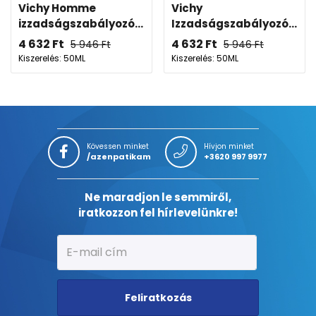
Vichy Homme
Vichy
izzadságszabályozó...
Izzadságszabályozó...
4 632
Ft
4 632
Ft
5 946
Ft
5 946
Ft
Kiszerelés: 50ML
Kiszerelés: 50ML
Kövessen minket
Hívjon minket
/azenpatikam
+3620 997 9977
Ne maradjon le semmiről,
iratkozzon fel hírlevelünkre!
Feliratkozás