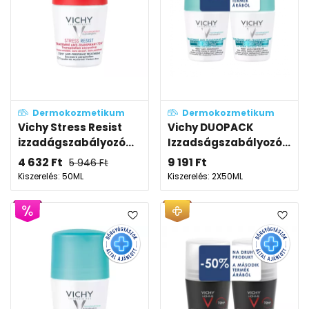
Dermokozmetikum
Dermokozmetikum
Vichy Stress Resist
Vichy DUOPACK
izzadágszabályozó...
Izzadságszabályozó...
4 632
Ft
9 191
Ft
5 946
Ft
Kiszerelés: 50ML
Kiszerelés: 2X50ML