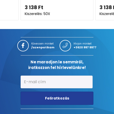
3 138
Ft
3 138
Kiszerelés: 50X
Kiszerel
Kövessen minket
Hívjon minket
/azenpatikam
+3620 997 9977
Ne maradjon le semmiről,
iratkozzon fel hírlevelünkre!
Feliratkozás