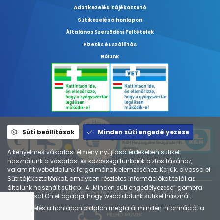
Adatkezelési tájékoztató
Sütikezelés a honlapon
Általános Szerződési Feltételek
Fizetés és szállítás
Rólunk
Süti beállítások
Minden süti engedélyezése
A kényelmes vásárlási élmény nyújtása érdekében sütiket
használunk a vásárlási és közösségi funkciók biztosításához,
valamint weboldalunk forgalmának elemzéséhez. Kérjük, olvassa el
Süti tájékoztatónkat, amelyben részletes információkat talál az
általunk használt sütikről. A „Minden süti engedélyezése” gombra
© 2026 ⚕︎ Minden jog fenntartva ⚕︎ mypharma.hu
kattintással Ön elfogadja, hogy weboldalunk sütiket használ.
A
Sütikezelés a honlapon
oldalon megtalál minden információt a
sütikről.