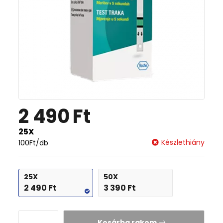
2 490
Ft
25X
Készlethiány
100
Ft
/db
25X
50X
2 490
Ft
3 390
Ft
Kosárba rakom