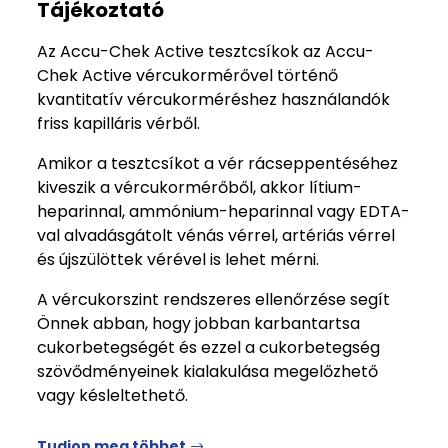
Tájékoztató
Az Accu-Chek Active tesztcsíkok az Accu-
Chek Active vércukormérővel történő
kvantitatív vércukorméréshez használandók
friss kapilláris vérből.
Amikor a tesztcsíkot a vér rácseppentéséhez
kiveszik a vércukormérőből, akkor lítium-
heparinnal, ammónium-heparinnal vagy EDTA-
val alvadásgátolt vénás vérrel, artériás vérrel
és újszülöttek vérével is lehet mérni.
A vércukorszint rendszeres ellenőrzése segít
Önnek abban, hogy jobban karbantartsa
cukorbetegségét és ezzel a cukorbetegség
szövődményeinek kialakulása megelőzhető
vagy késleltethető.
Tudjon meg többet