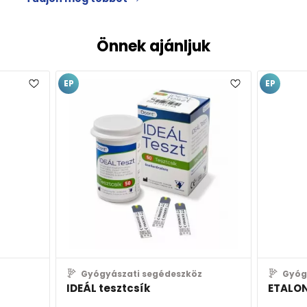
Önnek ajánljuk
EP
EP
Gyógyászati segédeszköz
Gyóg
IDEÁL tesztcsík
ETALON