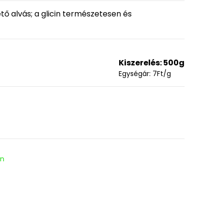
tető alvás; a glicin természetesen és
Kiszerelés:
500g
Egységár:
7
Ft
/g
en