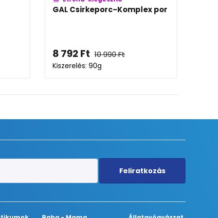
GAL Csirkeporc-Komplex por
GAL K1-vitamin - C
kiszerelés
8 792
Ft
3 912
Ft
10 990
Ft
4 890
Ft
Kiszerelés: 90g
Kiszerelés: 30ML
Feliratkozás
tikumok
Baba - Mama
Állatgyógyászat