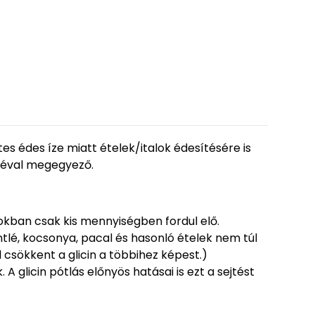
 édes íze miatt ételek/italok édesítésére is
oréval megegyező.
okban csak kis mennyiségben fordul elő.
tlé, kocsonya, pacal és hasonló ételek nem túl
csökkent a glicin a többihez képest.)
 glicin pótlás előnyös hatásai is ezt a sejtést