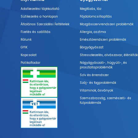
Adatkezelési tájékoztató
Megfázás, láz
Sütikezelés a honlapon
Fájdalomcsillapítás
Általános Szerződési Feltételek
Mozgásszervrendszeri problémák
Fizetés és szállítás
Allergia, asztma
Rólunk
Emésztőrendszeri problémák
GYIK
Bőrgyógyászat
Kapcsolat
Stresszkezelés, alvászavar, élénkítők
PatikaRadar
Nőgyógyászati-, húgyúti-, és
prosztataproblémák
Szív és érrendszer
Száj- és fogproblémák
Vitaminok, ásványok
Szemszárazság, szemészeti- és
fülproblémák