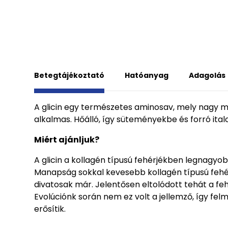
Betegtájékoztató
Hatóanyag
Adagolás
A glicin egy természetes aminosav, mely nagy m
alkalmas. Hőálló, így süteményekbe és forró ita
Miért ajánljuk?
A glicin a kollagén típusú fehérjékben legnagy
Manapság sokkal kevesebb kollagén típusú fehérj
divatosak már. Jelentősen eltolódott tehát a fe
Evolúciónk során nem ez volt a jellemző, így fel
erősítik.