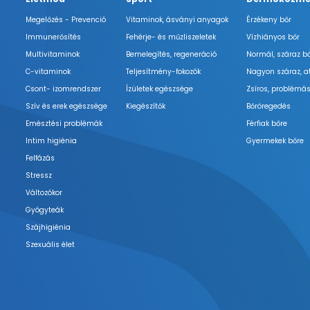
Megelőzés - Prevenció
Vitaminok, ásványi anyagok
Érzékeny bőr
Immunerősítés
Fehérje- és műzliszeletek
Vízhiányos bőr
Multivitaminok
Bemelegítés, regeneráció
Normál, száraz b
C-vitaminok
Teljesítmény-fokozók
Nagyon száraz, a
Csont- izomrendszer
Ízületek egészsége
Zsíros, problémás
Szív és erek egészsége
Kiegészítők
Bőröregedés
Emésztési problémák
Férfiak bőre
Intim higiénia
Gyermekek bőre
Felfázás
Stressz
Változókor
Gyógyteák
Szájhigiénia
Szexuális élet