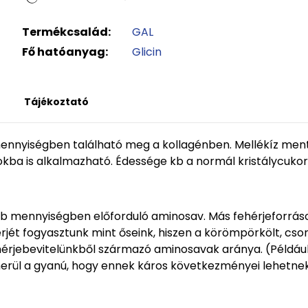
Termékcsalád:
GAL
Fő hatóanyag:
Glicin
Tájékoztató
ennyiségben található meg a kollagénben. Mellékíz mentes
lokba is alkalmazható. Édessége kb a normál kristálycuk
obb mennyiségben előforduló aminosav. Más fehérjeforrás
ét fogyasztunk mint őseink, hiszen a körömpörkölt, cson
hérjebevitelünkből származó aminosavak aránya. (Például 
merül a gyanú, hogy ennek káros következményei lehetnek. A