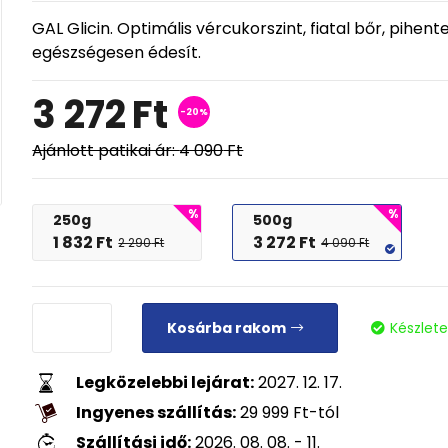
GAL Glicin. Optimális vércukorszint, fiatal bőr, pihen
egészségesen édesít.
3 272
Ft
-20%
Ajánlott patikai ár:
4 090
Ft
250g
500g
1 832
Ft
3 272
Ft
2 290
Ft
4 090
Ft
Kosárba rakom
Készlet
Legközelebbi lejárat:
2027. 12. 17.
Ingyenes szállítás:
29 999
Ft
-tól
Szállítási idő:
2026. 08. 08. - 11.