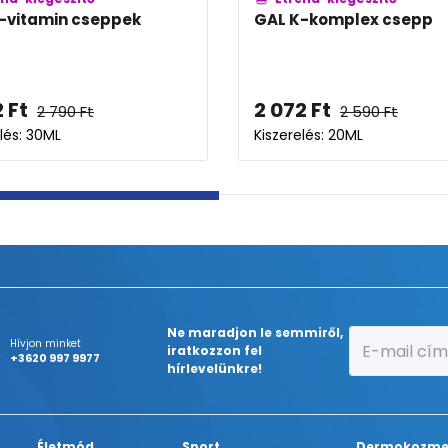
pek
GAL K-komplex csepp
2 072
Ft
2 590
Ft
Kiszerelés: 20ML
Ne maradjon le semmiről,
Hívjon minket
iratkozzon fel
+3620 997 9977
hírlevelünkre!
Életmód
Sport
Dermokozme