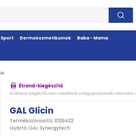
Sport
Dermokozmetikumok
Baba - Mama
ció
Étrend-kiegészítő
Az étrend-kiegészítő nem helyettesíti a kiegyensúlyozott, változato
GAL Glicin
Termékazonosító: 1026432
Gyártó:
GAL Synergytech