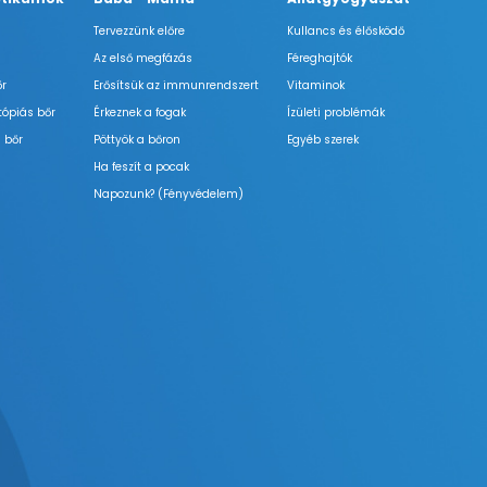
Tervezzünk előre
Kullancs és élősködő
Az első megfázás
Féreghajtók
őr
Erősítsük az immunrendszert
Vitaminok
tópiás bőr
Érkeznek a fogak
Ízületi problémák
 bőr
Pöttyök a bőron
Egyéb szerek
Ha feszít a pocak
Napozunk? (Fényvédelem)