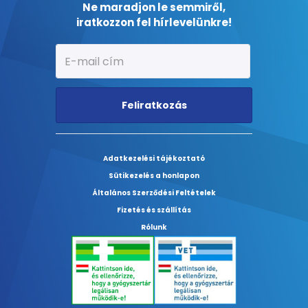
Ne maradjon le semmiről,
iratkozzon fel hírlevelünkre!
Feliratkozás
Adatkezelési tájékoztató
Sütikezelés a honlapon
Általános Szerződési Feltételek
Fizetés és szállítás
Rólunk