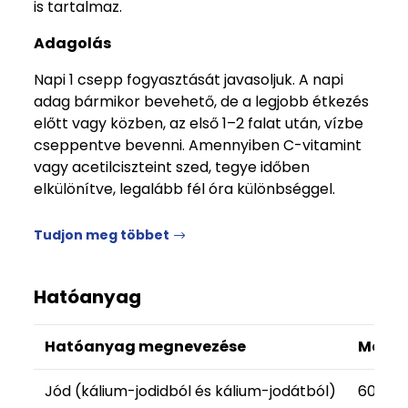
is tartalmaz.
Adagolás
Napi 1 csepp fogyasztását javasoljuk. A napi
adag bármikor bevehető, de a legjobb étkezés
előtt vagy közben, az első 1–2 falat után, vízbe
cseppentve bevenni. Amennyiben C-vitamint
vagy acetilciszteint szed, tegye időben
elkülönítve, legalább fél óra különbséggel.
Tudjon meg többet
Hatóanyag
Hatóanyag megnevezése
Menny
Jód (kálium-jodidból és kálium-jodátból)
600 m