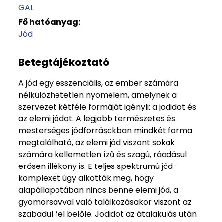
GAL
Fő hatóanyag:
Jód
Betegtájékoztató
A jód egy esszenciális, az ember számára
nélkülözhetetlen nyomelem, amelynek a
szervezet kétféle formáját igényli: a jodidot és
az elemi jódot. A legjobb természetes és
mesterséges jódforrásokban mindkét forma
megtalálható, az elemi jód viszont sokak
számára kellemetlen ízű és szagú, ráadásul
erősen illékony is. E teljes spektrumú jód-
komplexet úgy alkották meg, hogy
alapállapotában nincs benne elemi jód, a
gyomorsavval való találkozásakor viszont az
szabadul fel belőle. Jodidot az átalakulás után