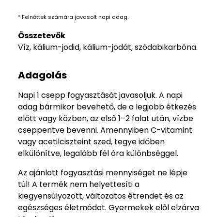
* Felnőttek számára javasolt napi adag.
Összetevők
Víz, kálium-jodid, kálium-jodát, szódabikarbóna.
Adagolás
Napi 1 csepp fogyasztását javasoljuk. A napi
adag bármikor bevehető, de a legjobb étkezés
előtt vagy közben, az első 1–2 falat után, vízbe
cseppentve bevenni. Amennyiben C-vitamint
vagy acetilciszteint szed, tegye időben
elkülönítve, legalább fél óra különbséggel.
Az ajánlott fogyasztási mennyiséget ne lépje
túl! A termék nem helyettesíti a
kiegyensúlyozott, változatos étrendet és az
egészséges életmódot. Gyermekek elől elzárva