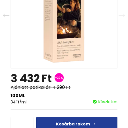
3 432
Ft
-20%
Ajánlott patikai ár:
4 290
Ft
100ML
Készleten
34
Ft
/ml
Kosárba rakom