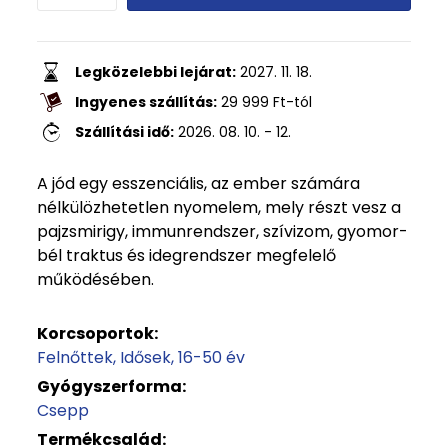
Legközelebbi lejárat:
2027. 11. 18.
Ingyenes szállítás:
29 999
Ft
-tól
Szállítási idő:
2026. 08. 10. - 12.
A jód egy esszenciális, az ember számára
nélkülözhetetlen nyomelem, mely részt vesz a
pajzsmirigy, immunrendszer, szívizom, gyomor-
bél traktus és idegrendszer megfelelő
működésében.
Korcsoportok:
Felnőttek
Idősek
16-50 év
Gyógyszerforma:
Csepp
Termékcsalád: