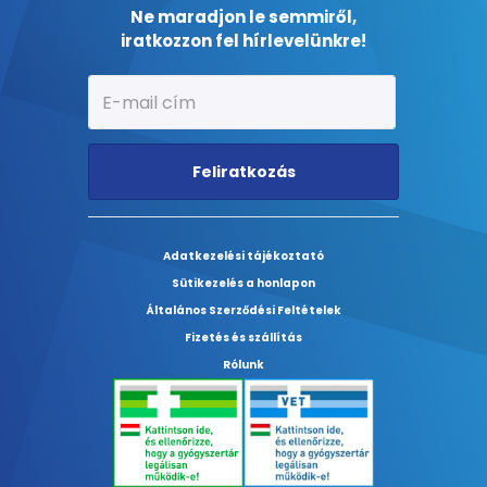
Ne maradjon le semmiről,
iratkozzon fel hírlevelünkre!
Feliratkozás
Adatkezelési tájékoztató
Sütikezelés a honlapon
Általános Szerződési Feltételek
Fizetés és szállítás
Rólunk