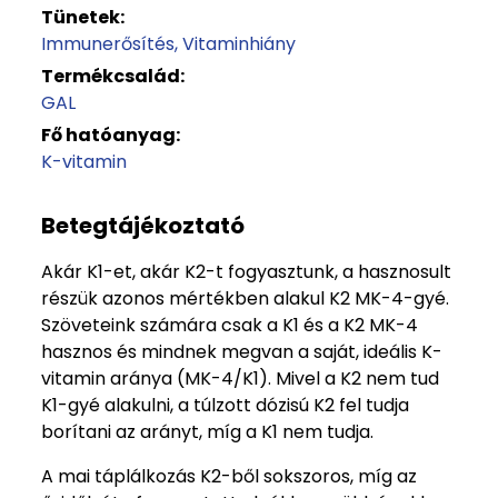
Tünetek:
Immunerősítés
Vitaminhiány
Termékcsalád:
GAL
Fő hatóanyag:
K-vitamin
Betegtájékoztató
Akár K1-et, akár K2-t fogyasztunk, a hasznosult
részük azonos mértékben alakul K2 MK-4-gyé.
Szöveteink számára csak a K1 és a K2 MK-4
hasznos és mindnek megvan a saját, ideális K-
vitamin aránya (MK-4/K1). Mivel a K2 nem tud
K1-gyé alakulni, a túlzott dózisú K2 fel tudja
borítani az arányt, míg a K1 nem tudja.
A mai táplálkozás K2-ből sokszoros, míg az