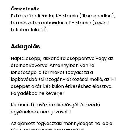
Összetevők
Extra szűz olívaolaj, K-vitamin (fitomenadion),
természetes antioxidáns: E-vitamin (kevert
tokoferolokból).
Adagolás
Napi 2 csepp, kiskanálra cseppentve vagy az
ételhez keverve. Amennyiben van rá
lehetősége, a terméket fogyassza a
legkevésbé zsírszegény étkezései mellé, az 1-1
cseppet akár két külön étkezéshez elosztva.
Folyadékba ne keverje!
Kumarin típusú véralvadásgátlót szedő
egyéneknek nem javasolt!
Az ajánlott fogyasztási mennyiséget ne lépje