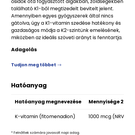
ősidők óta fogyasztott algákban, zöldségekben
található K1-ből megtizedelt bevitelt jelent.
Amennyiben egyes gyógyszerek által nincs
gátolva, úgy a K1-vitamin szedése hatékony és
gazdaságos módja a K2-szintünk emelésének,
miközben az ideális szöveti arányt is fenntartja.
Adagolás
Tudjon meg többet
Hatóanyag
Hatóanyag megnevezése
Mennyisége 2 cse
K-vitamin (fitomenadion)
1000 mcg (NRV* 13
* Felnőttek számára javasolt napi adag.