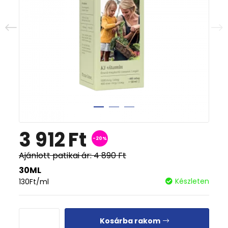
3 912
Ft
-20%
Ajánlott patikai ár:
4 890
Ft
30ML
Készleten
130
Ft
/ml
Kosárba rakom