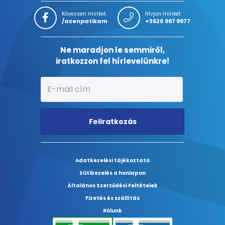
Kövessen minket
Hívjon minket
/azenpatikam
+3620 997 9977
Ne maradjon le semmiről,
iratkozzon fel hírlevelünkre!
Feliratkozás
Adatkezelési tájékoztató
Sütikezelés a honlapon
Általános Szerződési Feltételek
Fizetés és szállítás
Rólunk