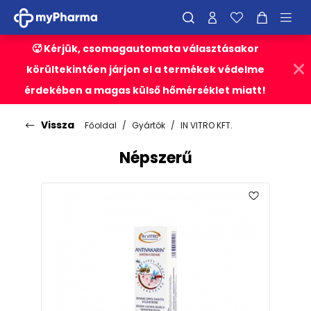
🥵 Kérjük, csomagautomata választásakor
körültekintően járjon el a termékek védelme
érdekében a magas külső hőmérséklet miatt!
Vissza
Főoldal
Gyártók
IN VITRO KFT.
Népszerű