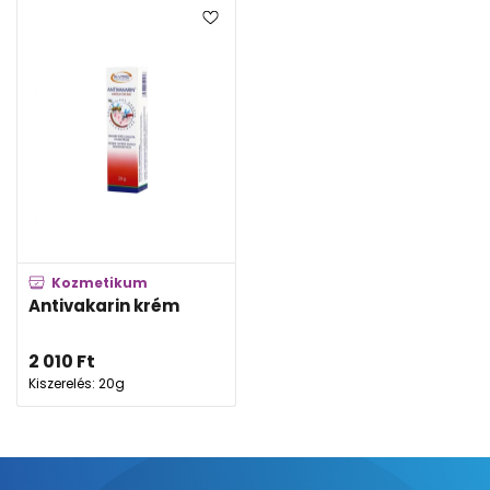
Kozmetikum
Antivakarin krém
2 010
Ft
Kiszerelés: 20g