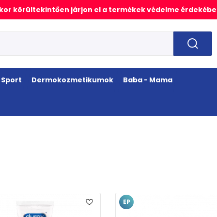
or körültekintően járjon el a termékek védelme érdekébe
Sport
Dermokozmetikumok
Baba - Mama
P