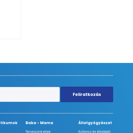
Feliratkozás
tikumok
Baba - Mama
Állatgyógyászat
Tervezzünk előre
Kullancs és élősködő