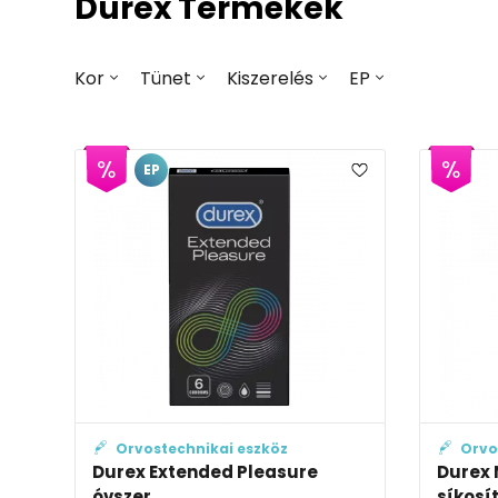
Durex Termékek
Kor
Tünet
Kiszerelés
EP
EP
Orvostechnikai eszköz
Orvo
Durex Extended Pleasure
Durex 
óvszer
síkosí