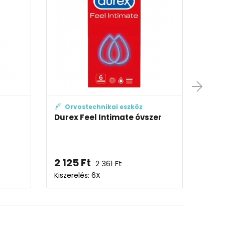
köz
Orvostechnikai eszköz
 óvszer
Durex Extra Safe spermicid
óvszer
4 816
Ft
Kiszerelés: 12X