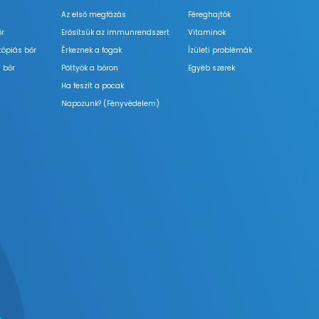
Az első megfázás
Féreghajtók
őr
Erősítsük az immunrendszert
Vitaminok
tópiás bőr
Érkeznek a fogak
Ízületi problémák
 bőr
Pöttyök a bőron
Egyéb szerek
Ha feszít a pocak
Napozunk? (Fényvédelem)