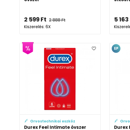
2 599
Ft
5 163
2 888
Ft
Kiszerelés: 6X
Kiszerel
EP
Orvostechnikai eszköz
Orvo
Durex Feel Intimate óvszer
Durex 