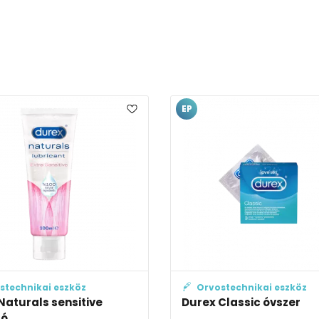
EP
stechnikai eszköz
Orvostechnikai eszköz
Naturals sensitive
Durex Classic óvszer
tó