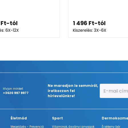
Ft
-tól
1 496
Ft
-tól
és: 6X-12X
Kiszerelés: 3X-6X
Ne maradjon le semmiről,
Hívjon minket
iratkozzon fel
+3620 997 9977
hírlevelünkre!
Életmód
Sport
Dermokozme
Megelőzés - Prevenció
Vitaminok, ásványi anyagok
Érzékeny bőr