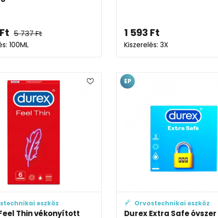
Ft
1 593
Ft
5 737
Ft
és: 100ML
Kiszerelés: 3X
EP
stechnikai eszköz
Orvostechnikai eszköz
Feel Thin vékonyított
Durex Extra Safe óvszer