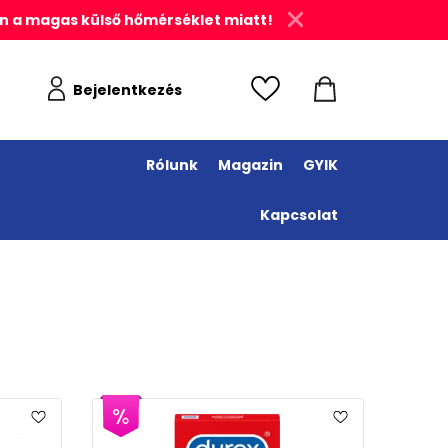
n a magas külső hőmérséklet miatt!
Bejelentkezés
Rólunk
Magazin
GYIK
Kapcsolat