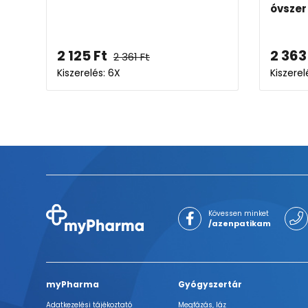
óvszer
2 125
Ft
2 363
2 361
Ft
Kiszerelés: 6X
Kiszerel
Kövessen minket
/azenpatikam
myPharma
Gyógyszertár
Adatkezelési tájékoztató
Megfázás, láz