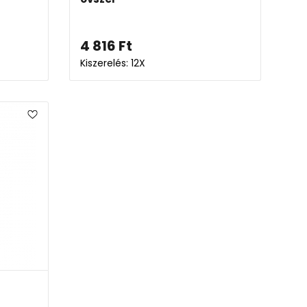
4 816
Ft
Kiszerelés: 12X