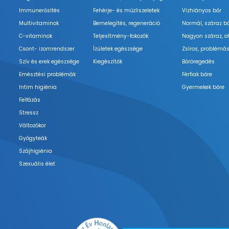
Immunerősítés
Fehérje- és műzliszeletek
Vízhiányos bőr
Multivitaminok
Bemelegítés, regeneráció
Normál, száraz b
C-vitaminok
Teljesítmény-fokozók
Nagyon száraz, a
Csont- izomrendszer
Ízületek egészsége
Zsíros, problémás
Szív és erek egészsége
Kiegészítők
Bőröregedés
Emésztési problémák
Férfiak bőre
Intim higiénia
Gyermekek bőre
Felfázás
Stressz
Változókor
Gyógyteák
Szájhigiénia
Szexuális élet