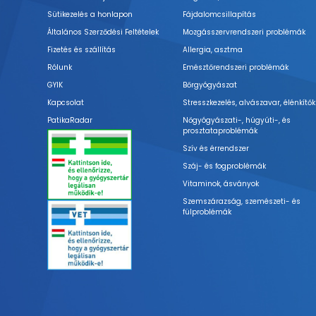
Sütikezelés a honlapon
Fájdalomcsillapítás
Általános Szerződési Feltételek
Mozgásszervrendszeri problémák
Fizetés és szállítás
Allergia, asztma
Rólunk
Emésztőrendszeri problémák
GYIK
Bőrgyógyászat
Kapcsolat
Stresszkezelés, alvászavar, élénkítők
PatikaRadar
Nőgyógyászati-, húgyúti-, és
prosztataproblémák
Szív és érrendszer
Száj- és fogproblémák
Vitaminok, ásványok
Szemszárazság, szemészeti- és
fülproblémák