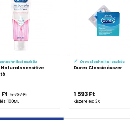
Orvostechnikai eszköz
Orvostechnikai esz
urex Classic óvszer
Durex Feel Intimate
 593
Ft
2 125
Ft
2 361
Ft
szerelés: 3X
Kiszerelés: 6X