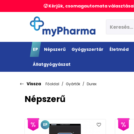
🥵 Kérjük, csomagautomata választásak
EP
Népszerű
Gyógyszertár
Életmód
Állatgyógyászat
Vissza
Főoldal
Gyártók
Durex
Népszerű
E