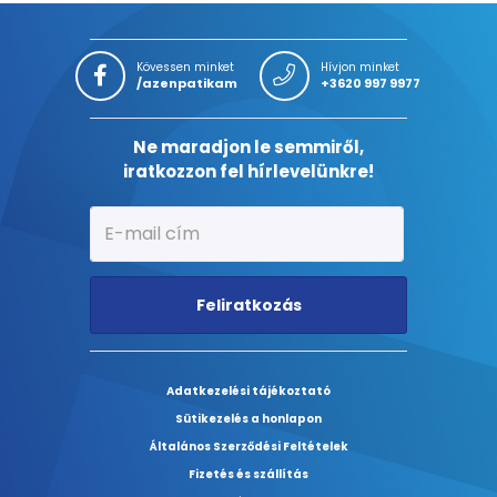
Kövessen minket
Hívjon minket
/azenpatikam
+3620 997 9977
Ne maradjon le semmiről,
iratkozzon fel hírlevelünkre!
Feliratkozás
Adatkezelési tájékoztató
Sütikezelés a honlapon
Általános Szerződési Feltételek
Fizetés és szállítás