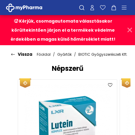
🥵 Kérjük, csomagautomata választásakor
körültekintően járjon el a termékek védelme
érdekében a magas külső hőmérséklet miatt!
Vissza
Főoldal
Gyártók
BIOTIC Gyógyszerészeti Kft.
Népszerű