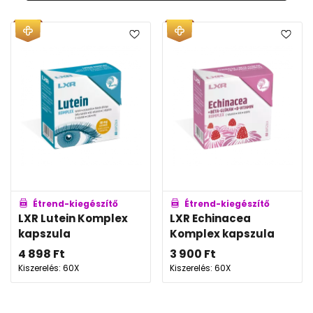
Étrend-kiegészítő
Étrend-kiegészítő
LXR Lutein Komplex
LXR Echinacea
kapszula
Komplex kapszula
4 898
Ft
3 900
Ft
Kiszerelés: 60X
Kiszerelés: 60X