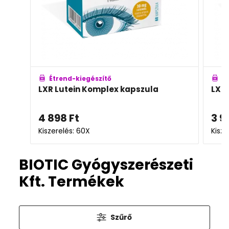
Étrend-kiegészítő
É
LXR Lutein Komplex kapszula
LXR
4 898
Ft
3 9
Kiszerelés: 60X
Kisze
BIOTIC Gyógyszerészeti
Kft. Termékek
Szűrő