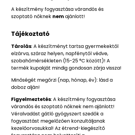
A készítmény fogyasztása várandós és
szoptató nőknek
nem
ajánlott!
Tájékoztató
Tárolás
: A készítményt tartsa gyermekektől
elzárva, száraz helyen, napfénytől védve,
szobahőmérsékleten (15-25 °C között)! A
termék kupakját mindig gondosan zárja vissza!
Minőségét megőrzi (nap, hónap, év): lásd a
doboz alján!
Figyelmeztetés
: A készítmény fogyasztása
várandós és szoptató nőknek nem ajánlott!
Véralvadást gátló gyógyszert szedők a
fogyasztást megelőzően konzultáljanak
kezelőorvosukkal!​ Az étrend-kiegészítő