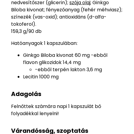
nedvesítőszer (glicerin);
szója olaj
; Ginkgo
Biloba kivonat; fényezőanyag (fehér méhviasz);
színezék (vas-oxid); antioxidáns (d-alfa-
tokoferol).
159,3 g/90 db
Hatóanyagok 1 kapszulában:
Ginkgo Biloba kivonat 60 mg -ebből
flavon glikozidok 14,4 mg
-ebből terpén lakton 3,6 mg
Lecitin 1000 mg
Adagolás
Felnőttek számára napi 1 kapszulát bő
folyadékkal lenyelni!
Várandósság, szoptatás