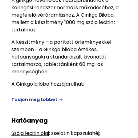
A ginkgo flavonoidok hozzájárulhatnak a
keringési rendszer normális működéséhez, a
megfelelő véráramláshoz. A Ginkgo Biloba
mellett a készítmény 1000 mg szója lecitint
tartalmaz.
A készítmény - a porított őrleményekkel
szemben - a Ginkgo biloba értékes,
hatóanyagokra standardizált kivonatát
tartalmazza, tablettánként 60 mg-os
mennyiségben.
A Ginkgo biloba hozzájárulhat:
Tudjon meg többet
Hatóanyag
Szója lecitin olaj
; zselatin kapszulahéj;