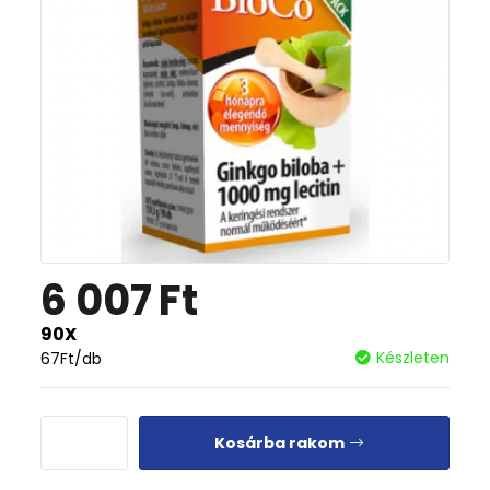
6 007
Ft
90X
Készleten
67
Ft
/db
Kosárba rakom