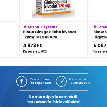
Étrend-kiegészítő
ba kivonat
BioCo Omega 3-6-9
lágyzselatin kapszula
+
5 067
Ft
Kiszerelés: 60X
K
Kövessen minket
Hívjon minket
/azenpatikam
+3620 997 9977
Ne maradjon le semmiről,
iratkozzon fel hírlevelünkre!