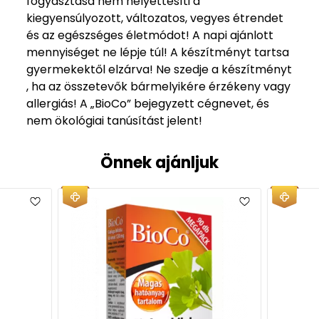
fogyasztása nem helyettesíti a
kiegyensúlyozott, változatos, vegyes étrendet
és az egészséges életmódot! A napi ajánlott
mennyiséget ne lépje túl! A készítményt tartsa
gyermekektől elzárva! Ne szedje a készítményt
, ha az összetevők bármelyikére érzékeny vagy
allergiás!
A „BioCo” bejegyzett cégnevet, és
nem ökológiai tanúsítást jelent!
Önnek ajánljuk