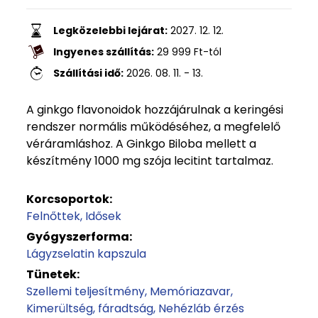
Legközelebbi lejárat:
2027. 12. 12.
Ingyenes szállítás:
29 999
Ft
-tól
Szállítási idő:
2026. 08. 11. - 13.
A ginkgo flavonoidok hozzájárulnak a keringési
rendszer normális működéséhez, a megfelelő
véráramláshoz. A Ginkgo Biloba mellett a
készítmény 1000 mg szója lecitint tartalmaz.
Korcsoportok:
Felnőttek
Idősek
Gyógyszerforma:
Lágyzselatin kapszula
Tünetek:
Szellemi teljesítmény
Memóriazavar
Kimerültség, fáradtság
Nehézláb érzés