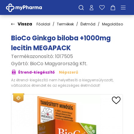
Vissza
Főoldal
Termékek
Életmód
Megoldások
S
BioCo Ginkgo biloba +1000mg
lecitin MEGAPACK
Termékazonosító: 1017505
Gyártó:
BioCo Magyarország Kft.
Étrend-kiegészítő
Népszerű
Az étrend-kiegészítő nem helyettesíti a kiegyensúlyozott,
változatos étrendet és az egészséges életmódot!