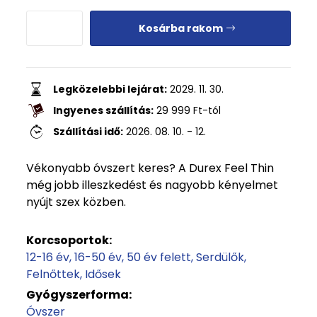
Kosárba rakom
Legközelebbi lejárat:
2029. 11. 30.
Ingyenes szállítás:
29 999
Ft
-tól
Szállítási idő:
2026. 08. 10. - 12.
Vékonyabb óvszert keres? A Durex Feel Thin
még jobb illeszkedést és nagyobb kényelmet
nyújt szex közben.
Korcsoportok:
12-16 év
16-50 év
50 év felett
Serdülők
Felnőttek
Idősek
Gyógyszerforma:
Óvszer