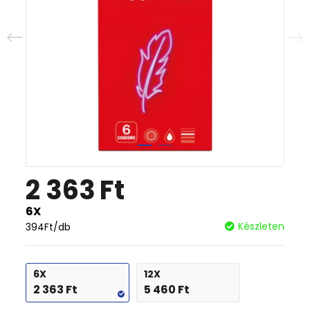
2 363
Ft
6X
Készleten
394
Ft
/db
6X
12X
2 363
Ft
5 460
Ft