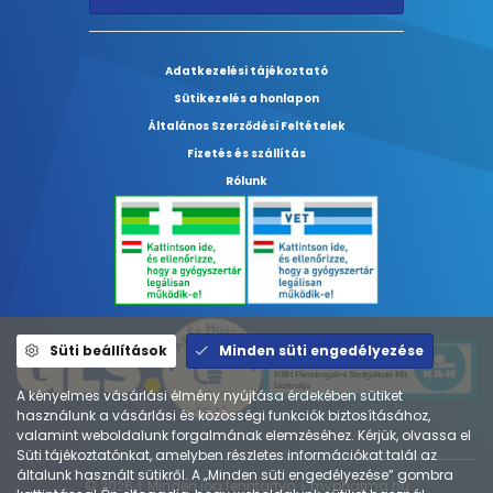
Adatkezelési tájékoztató
Sütikezelés a honlapon
Általános Szerződési Feltételek
Fizetés és szállítás
Rólunk
Süti beállítások
Minden süti engedélyezése
A kényelmes vásárlási élmény nyújtása érdekében sütiket
használunk a vásárlási és közösségi funkciók biztosításához,
valamint weboldalunk forgalmának elemzéséhez. Kérjük, olvassa el
Süti tájékoztatónkat, amelyben részletes információkat talál az
általunk használt sütikről. A „Minden süti engedélyezése” gombra
© 2026 ⚕︎ Minden jog fenntartva ⚕︎ mypharma.hu