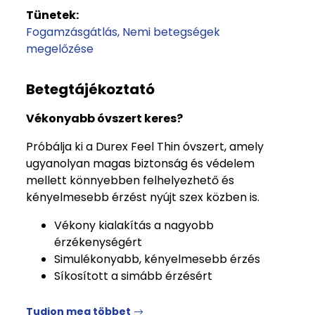
Tünetek:
Fogamzásgátlás
Nemi betegségek
megelőzése
Betegtájékoztató
Vékonyabb óvszert keres?
Próbálja ki a Durex Feel Thin óvszert, amely
ugyanolyan magas biztonság és védelem
mellett könnyebben felhelyezhető és
kényelmesebb érzést nyújt szex közben is.
Vékony kialakítás a nagyobb
érzékenységért
Simulékonyabb, kényelmesebb érzés
Síkosított a simább érzésért
Tudjon meg többet