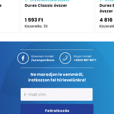
Orvostechnikai eszköz
Orvos
e
Durex Classic óvszer
Durex E
óvszer
1 593
Ft
4 816
Kiszerelés: 3X
Kiszerelé
Kövessen minket
Hívjon minket
/azenpatikam
+3620 997 9977
Ne maradjon le semmiről,
iratkozzon fel hírlevelünkre!
Feliratkozás