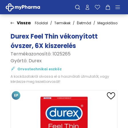
Vissza
Főoldal
Termékek
Életmód
Megoldások
S
Durex Feel Thin vékonyított
óvszer, 6X kiszerelés
Termékazonosító: 1025265
Gyártó:
Durex
Orvostechnikai eszköz
A kockázatokról olvassa el a használati útmutatót, vagy
kérdezze meg kezelőorvosát!
EP